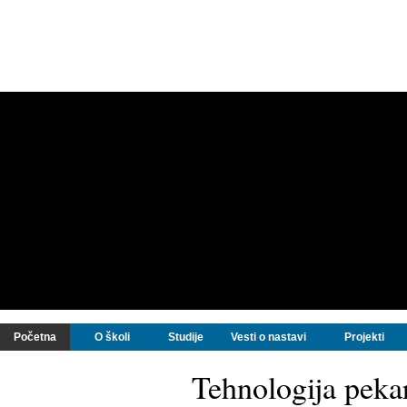
Početna
O školi
Studije
Vesti o nastavi
Projekti
Tehnologija peka