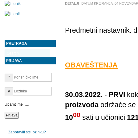
DETALJI
DATUM KREIRANJA:
04 NOVEMBAR
Predmetni nastavnik: d
PRETRAGA
PRIJAVA
OBAVEŠTENJA
30.03.2022.
-
PRVI
kol
proizvoda
održaće se
Upamti me
00
10
sati u učionici
12
Zaboravili ste lozinku?