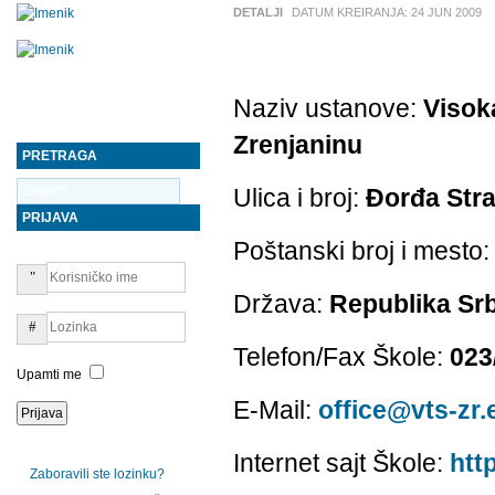
DETALJI
DATUM KREIRANJA:
24 JUN 2009
Naziv ustanove:
Visoka
Zrenjaninu
PRETRAGA
Ulica i broj:
Đorđa Stra
PRIJAVA
Poštanski broj i mesto:
Država:
Republika Srb
Telefon/Fax Škole:
023
Upamti me
E-Mail:
office@vts-zr.
Internet sajt Škole:
htt
Zaboravili ste lozinku?