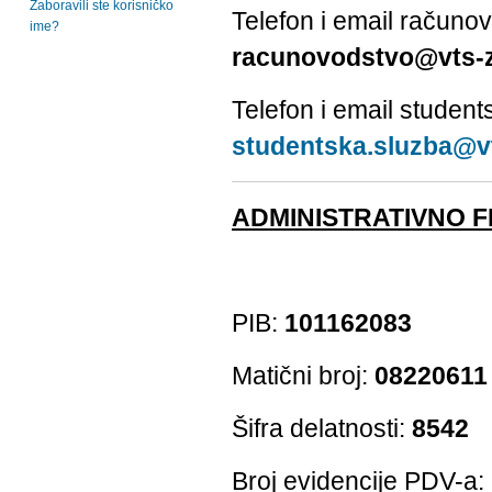
Zaboravili ste korisničko
Telefon i email računo
ime?
racunovodstvo
@vts-z
Telefon i email student
studentska.sluzba@vt
ADMINISTRATIVNO F
PIB:
101162083
Matični broj:
08220611
Šifra delatnosti:
8542
Broj evidencije PDV-a: