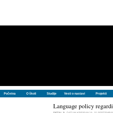
Početna
O školi
Studije
Vesti o nastavi
Projekti
Language policy regardi
DETALJI
DATUM KREIRANJA:
15 SEPTEMBA