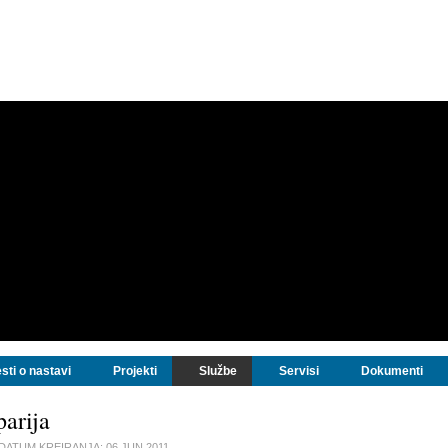
sti o nastavi
Projekti
Službe
Servisi
Dokumenti
arija
DATUM KREIRANJA:
06 JUN 2011