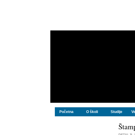
Početna
O školi
Studije
Ve
Štamp
DETALJI