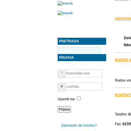
ODGOVO
Zori
PRETRAGA
Nikol
PRIJAVA
RADNO 
Radno vre
KONTAK
Upamti me
Telefon:
0
Fax:
023/
Zaboravili ste lozinku?