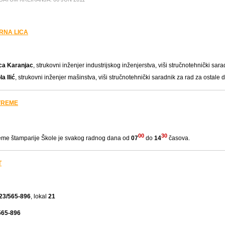
RNA LICA
ca Karanjac
, strukovni inženjer industrijskog inženjerstva, viši stručnotehnički sara
a Ilić
, strukovni inženjer mašinstva, viši stručnotehnički saradnik za rad za ostale d
VREME
00
30
me štamparije Škole je svakog radnog dana od
07
do
14
časova.
T
23/565-896
, lokal
21
565-896