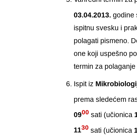
03.04.2013.
godine 
ispitnu svesku i pr
polagati pismeno. Do
one koji uspešno p
termin za polaganje 
Ispit iz
Mikrobiologi
prema sledećem ras
00
09
sati (učionica
30
11
sati (učionica