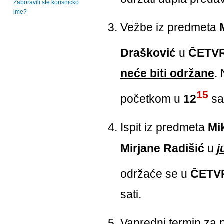
Zaboravili ste korisničko
ime?
Vežbe iz predmeta
Drašković
u
ČETV
neće biti održane
.
15
početkom u
12
sat
Ispit iz predmeta
Mi
Mirjane Radišić
u
j
održaće se u
ČETV
sati.
Vanredni termin za 