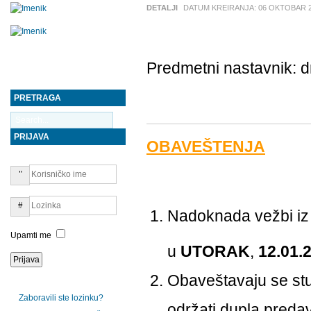
DETALJI
DATUM KREIRANJA:
06 OKTOBAR 
Predmetni nastavnik: 
PRETRAGA
PRIJAVA
OBAVEŠTENJA
Nadoknada vežbi i
Upamti me
u
UTORAK
,
12.01.
Obaveštavaju se stu
Zaboravili ste lozinku?
održati dupla preda