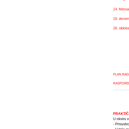
14. febru
10. dece
26. oktob
PLAN RAD
RASPORE
PRAKTIČ
U okviru v
- Prisust