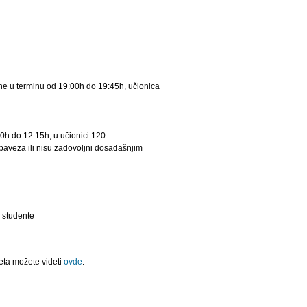
ne u terminu od 19:00h do 19:45h, učionica
0h do 12:15h, u učionici 120.
baveza ili nisu zadovoljni dosadašnjim
 studente
eta možete videti
ovde
.