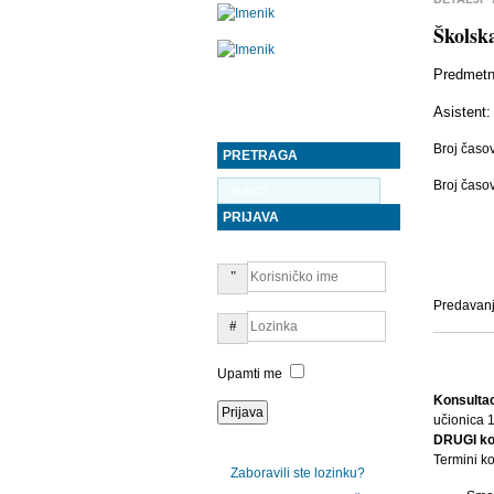
Školsk
Predmetn
Asistent:
Broj časo
PRETRAGA
Broj časo
PRIJAVA
Predavanj
Upamti me
Konsulta
učionica 
DRUGI ko
Termini ko
Zaboravili ste lozinku?