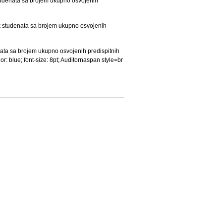
studenata sa brojem ukupno osvojenih
ak studenata sa brojem ukupno osvojenih
nata sa brojem ukupno osvojenih predispitnih
lor: blue; font-size: 8pt; Auditornaspan style=br