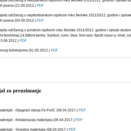
 ispita održanog u oktobarskom ispitnom roku školske 2011/2012. godine i spisak 
nih poena (21.09.2012.)
PDF
 ispita održanog u septembarskom ispitnom roku školske 2011/2012. godine i spis
nih poena (04.09.2012.)
PDF
 ispita održanog u junskom ispitnom roku školske 2011/2012. godine i spisak stude
t-familnbsp;14./tdfont-family: Symbol; color: blue; font-size: 8pt;td class=y: Arial; co
(15.06.2012.)
PDF
 prvog kolokvijuma (01.05.2012.)
PDF
jal za preuzimanje
aterijali - Dijagram stanja Fe-Fe3C (06.04.2017.)
PDF
aterijali - Kristalizacija materijala (06.04.2017.)
PDF
aterijali - Svojstva materijala (06.04.2017.)
PDF