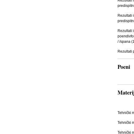
Rezultati
predispit
Rezultati
predispit
Rezultati
poendivfon
/ /spana 
Rezultati
Poeni
Materi
Tehnički m
Tehnički m
Tehnički m