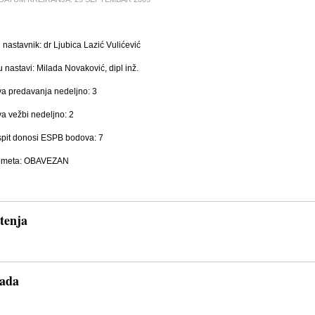
nastavnik: dr Ljubica Lazić Vulićević
 nastavi: Milada Novaković, dipl inž.
va predavanja nedeljno: 3
va vežbi nedeljno: 2
spit donosi ESPB bodova: 7
edmeta: OBAVEZAN
tenja
ada