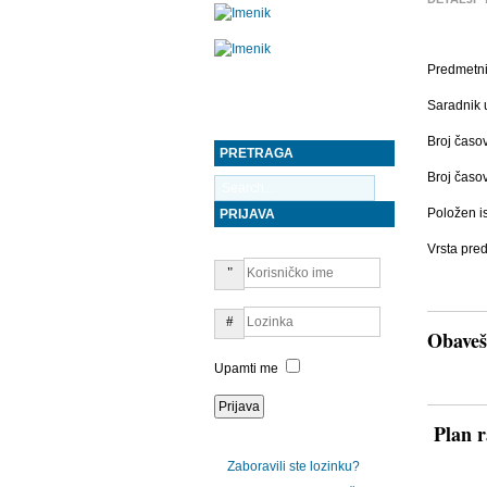
Predmetni 
Saradnik u
Broj časo
PRETRAGA
Broj časo
Položen i
PRIJAVA
Vrsta pr
Obaveš
Upamti me
Plan r
Zaboravili ste lozinku?