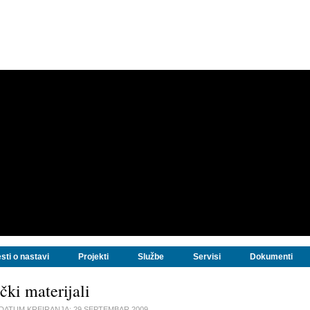
sti o nastavi
Projekti
Službe
Servisi
Dokumenti
čki materijali
DATUM KREIRANJA:
29 SEPTEMBAR 2009