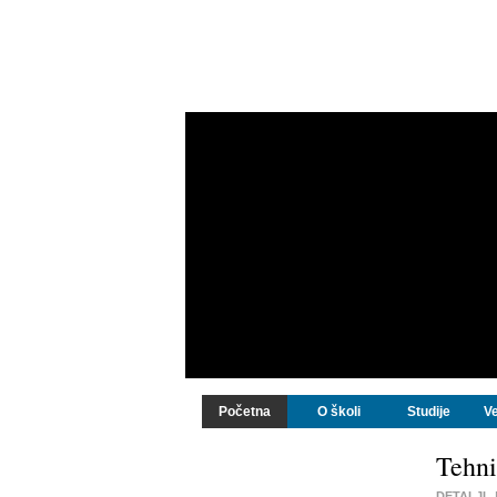
Početna
O školi
Studije
Ve
Tehni
DETALJI