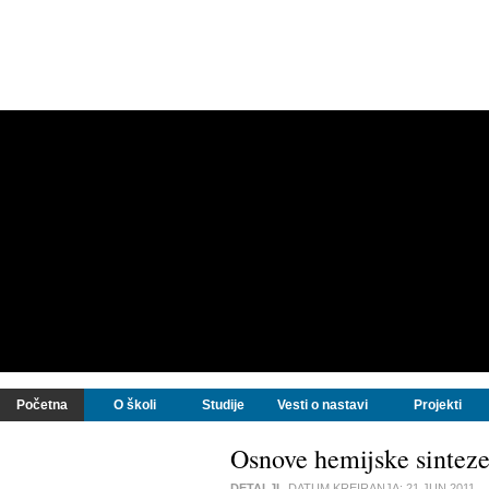
Početna
O školi
Studije
Vesti o nastavi
Projekti
Osnove hemijske sintez
DETALJI
DATUM KREIRANJA:
21 JUN 2011