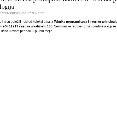
logija
DATUM KREIRANJA:
07 JUN 2023
oji nisu položili neki od kolokvijuma iz
Tehnika programiranja i Internet tehnologij
među 11 i 13 časova u kabinetu 135
. Seminarske radove iz ovih predmeta koji 
ili lično u ovom periodu ili putem mejla.