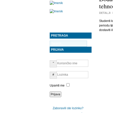
tehno
DETALJI
Studenti k
periodu
iz
dostaviti 
PRETRAGA
PRIJAVA
Upamti me
Zaboravili ste lozinku?