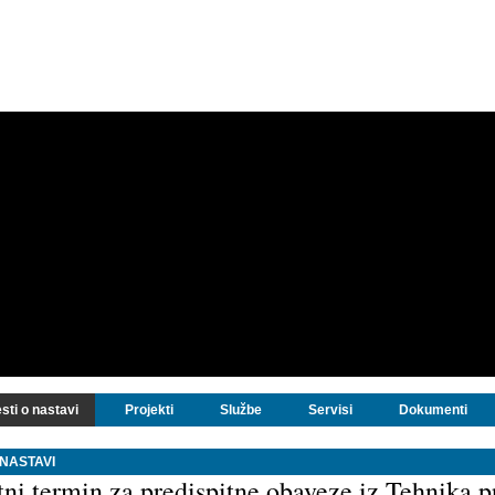
sti o nastavi
Projekti
Službe
Servisi
Dokumenti
 NASTAVI
ni termin za predispitne obaveze iz Tehnika p