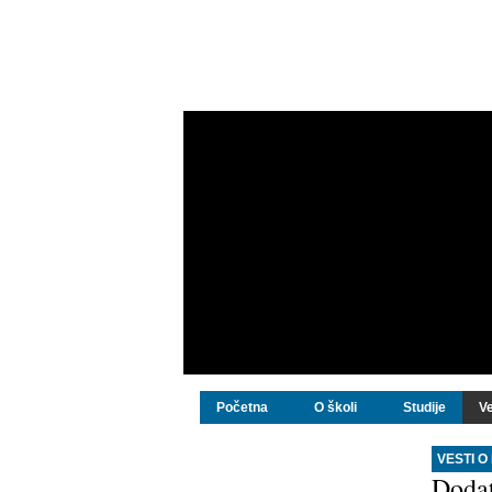
Početna
O školi
Studije
Ve
VESTI O
Dodat