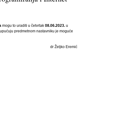
a
mogu to uraditi u četvrtak
08.06.2023.
u
se upućuju predmetnom nastavniku je moguće
dr Željko Eremić