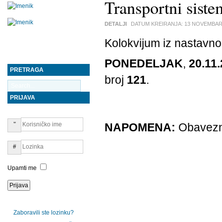
Transportni sist
DETALJI
DATUM KREIRANJA:
13 NOVEMBAR
Kolokvijum iz nastavn
PONEDELJAK
,
20.11.
PRETRAGA
broj
121
.
PRIJAVA
NAPOMENA:
Obavezno
Upamti me
Zaboravili ste lozinku?