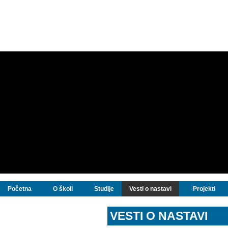
Početna
O školi
Studije
Vesti o nastavi
Projekti
VESTI O NASTAVI