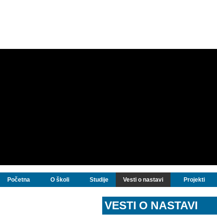
Početna
O školi
Studije
Vesti o nastavi
Projekti
VESTI O NASTAVI