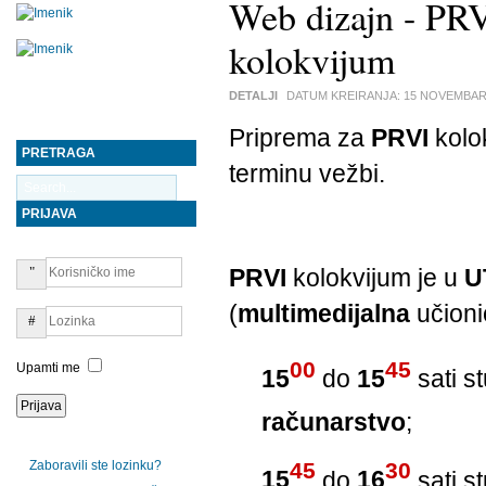
Web dizajn - PRV
kolokvijum
DETALJI
DATUM KREIRANJA:
15 NOVEMBAR
Priprema za
PRVI
kolo
PRETRAGA
terminu vežbi.
PRIJAVA
PRVI
kolokvijum je u
U
(
multimedijalna
učioni
00
45
Upamti me
15
do
15
sati s
računarstvo
;
Zaboravili ste lozinku?
45
30
15
do
16
sati s