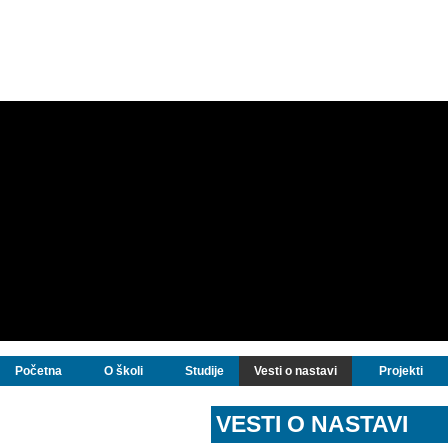
Početna
O školi
Studije
Vesti o nastavi
Projekti
VESTI O NASTAVI