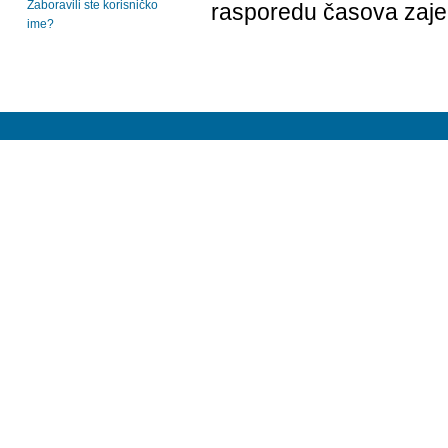
Zaboravili ste korisničko
rasporedu časova zaj
ime?