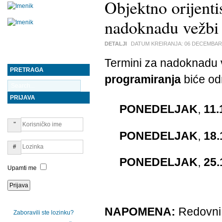
Objektno orijent
nadoknadu vežbi
DETALJI
DATUM KREIRANJA:
06 DECEMBAR
Termini za nadoknadu 
PRETRAGA
programiranja
biće od
PRIJAVA
PONEDELJAK
,
11.
PONEDELJAK
,
18.
PONEDELJAK
,
25.
Upamti me
NAPOMENA:
Redovni 
Zaboravili ste lozinku?