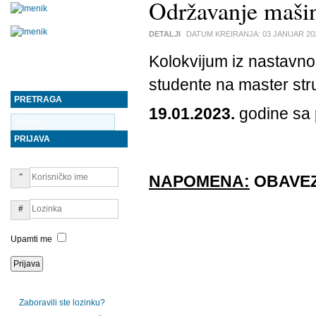
Održavanje maši
DETALJI
DATUM KREIRANJA:
03 JANUAR 20
Kolokvijum iz nastavn
studente na master st
PRETRAGA
19.01.2023.
godine sa
PRIJAVA
NAPOMENA:
OBAVE
Upamti me
Zaboravili ste lozinku?