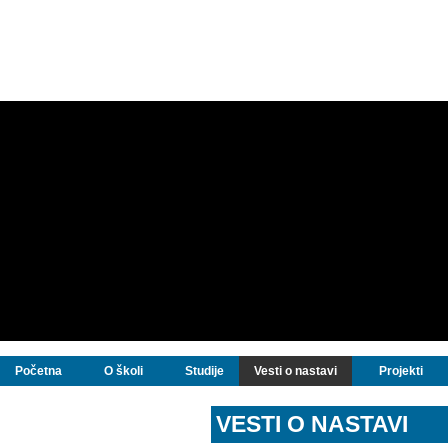
Početna
O školi
Studije
Vesti o nastavi
Projekti
VESTI O NASTAVI