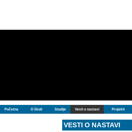
Početna
O školi
Studije
Vesti o nastavi
Projekti
VESTI O NASTAVI