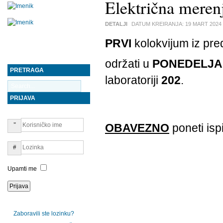
Električna merenj
DETALJI
DATUM KREIRANJA:
19 MART 2024
PRVI
kolokvijum iz pr
održati u
PONEDELJ
PRETRAGA
laboratoriji
202
.
PRIJAVA
OBAVEZNO
poneti isp
Upamti me
Zaboravili ste lozinku?