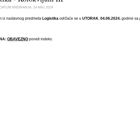
DATUM KREIRANJA:
24 MAJ 2024
m iz nastavnog predmeta
Logistika
održaće se u
UTORAK
,
04.06.2024.
godine sa
NA:
OBAVEZNO
poneti indeks.