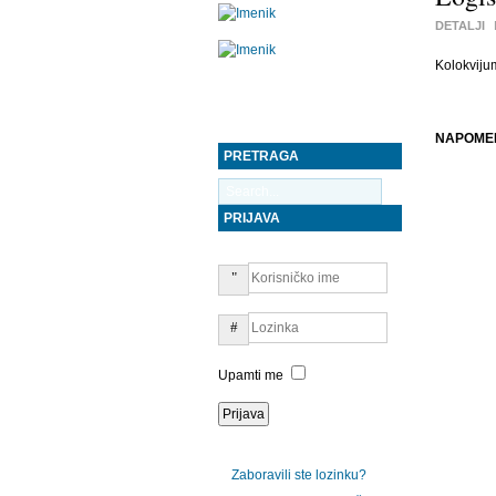
DETALJI
Kolokviju
NAPOME
PRETRAGA
PRIJAVA
Upamti me
Zaboravili ste lozinku?