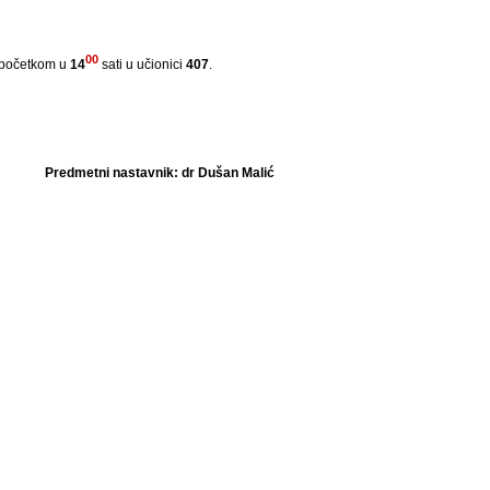
00
 početkom u
14
sati u učionici
407
.
Predmetni nastavnik: dr Dušan Malić