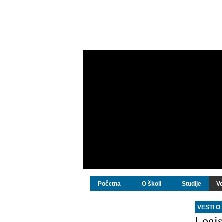
Početna
O školi
Studije
Ve
VESTI O
Logis