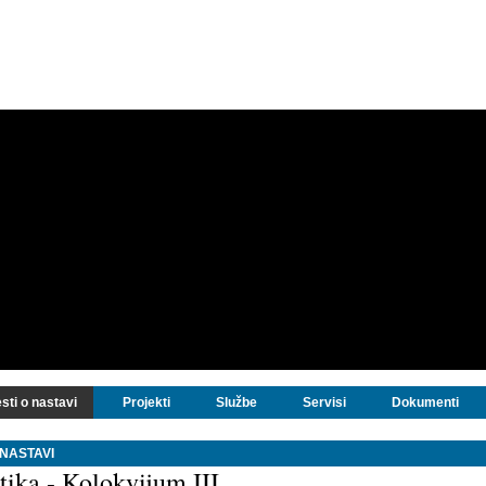
sti o nastavi
Projekti
Službe
Servisi
Dokumenti
 NASTAVI
tika - Kolokvijum III