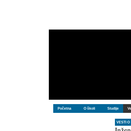
Početna
O školi
Studije
Ve
VESTI O
Inžen