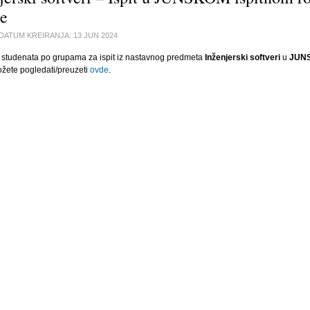
e
DATUM KREIRANJA:
13 JUN 2024
studenata po grupama za ispit iz nastavnog predmeta
Inženjerski softveri
u
JUN
žete pogledati/preuzeti
ovde
.