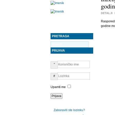
godin
DETALJI
Raspored 
godine mo
PRETRAGA
PRIJAVA
Upamti me
Zaboravili ste lozinku?