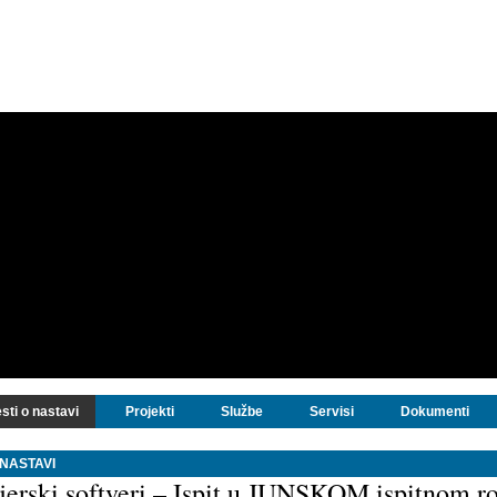
sti o nastavi
Projekti
Službe
Servisi
Dokumenti
 NASTAVI
jerski softveri – Ispit u JUNSKOM ispitnom r