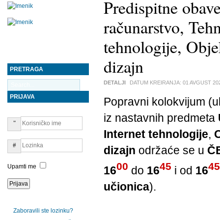
Predispitne obav
računarstvo, Tehn
tehnologije, Obje
dizajn
PRETRAGA
DETALJI
DATUM KREIRANJA:
01 AVGUST 20
PRIJAVA
Popravni kolokvijum (uk
iz nastavnih predmeta
Internet tehnologije
,
O
dizajn
održaće se u
Č
00
45
45
Upamti me
16
do
16
i od
16
učionica
).
Zaboravili ste lozinku?