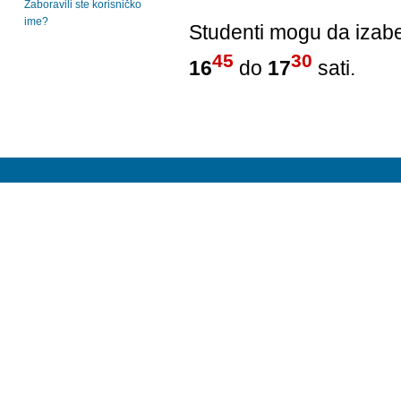
Zaboravili ste korisničko
ime?
Studenti mogu da izab
45
30
16
do
17
sati.