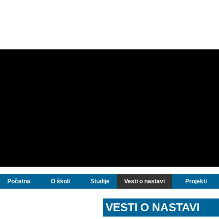
Početna
O školi
Studije
Vesti o nastavi
Projekti
VESTI O NASTAVI