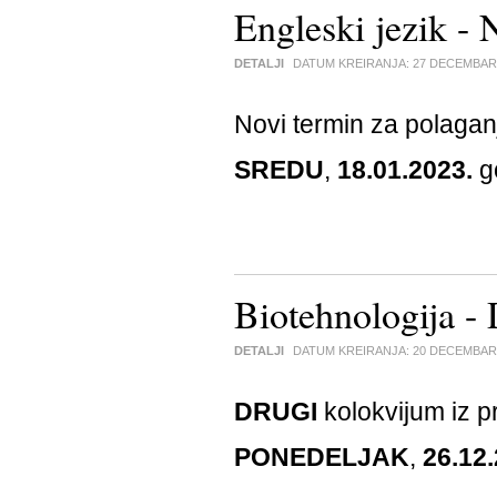
Engleski jezik -
DETALJI
DATUM KREIRANJA:
27 DECEMBAR
Novi termin za polagan
SREDU
,
18.01.2023.
g
Biotehnologija 
DETALJI
DATUM KREIRANJA:
20 DECEMBAR
DRUGI
kolokvijum iz 
PONEDELJAK
,
26.12.