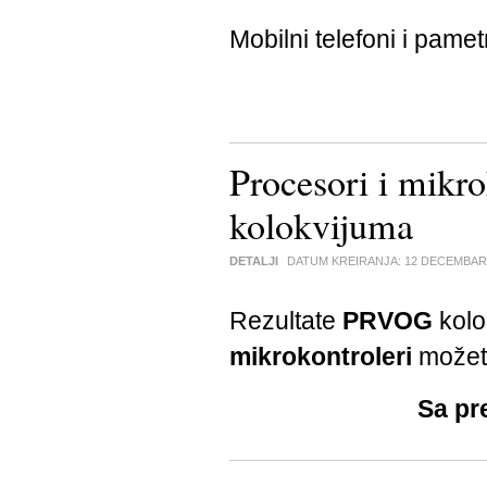
Mobilni telefoni i pamet
Procesori i mikr
kolokvijuma
DETALJI
DATUM KREIRANJA:
12 DECEMBAR
Rezultate
PRVOG
kolo
mikrokontroleri
možet
Sa pr