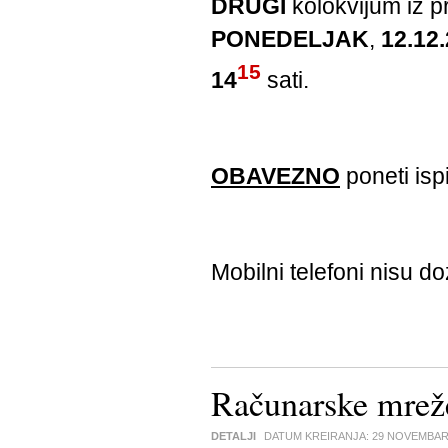
DRUGI
kolokvijum iz 
PONEDELJAK
,
12.12.
15
14
sati.
OBAVEZNO
poneti isp
Mobilni telefoni nisu do
Računarske mrež
DETALJI
DATUM KREIRANJA:
29 NOVEMBAR