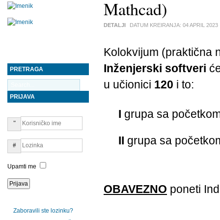
Mathcad)
DETALJI
DATUM KREIRANJA:
04 APRIL 2023
Kolokvijum (praktična 
Inženjerski softveri
će
PRETRAGA
u učionici
120
i to:
PRIJAVA
I
grupa sa početko
II
grupa sa početko
Upamti me
OBAVEZNO
poneti Ind
Zaboravili ste lozinku?