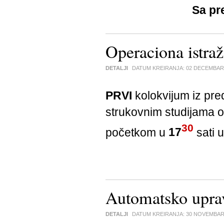
Sa pr
Operaciona istra
DETALJI
DATUM KREIRANJA:
02 DECEMBAR
PRVI
kolokvijum iz pr
strukovnim studijama 
30
početkom u
17
sati u
Automatsko uprav
DETALJI
DATUM KREIRANJA:
30 NOVEMBAR