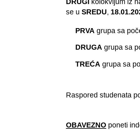
DRUGI
kolokvijum iz 
se u
SREDU
,
18.01.20
PRVA
grupa sa poč
DRUGA
grupa sa p
TREĆA
grupa sa p
Raspored studenata p
OBAVEZNO
poneti ind