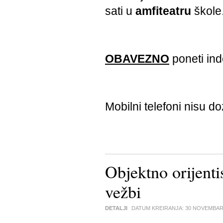
sati u
amfiteatru
škole
OBAVEZNO
poneti ind
Mobilni telefoni nisu do
Objektno orijent
vežbi
DETALJI
DATUM KREIRANJA:
30 NOVEMBAR