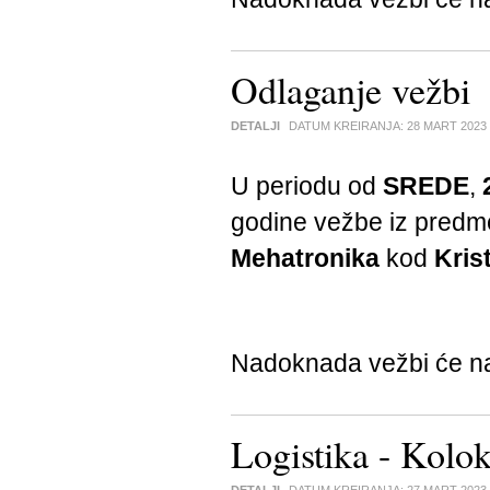
Odlaganje vežbi
DETALJI
DATUM KREIRANJA:
28 MART 2023
U periodu od
SREDE
,
godine vežbe iz pred
Mehatronika
kod
Kris
Nadoknada vežbi će na
Logistika - Kolo