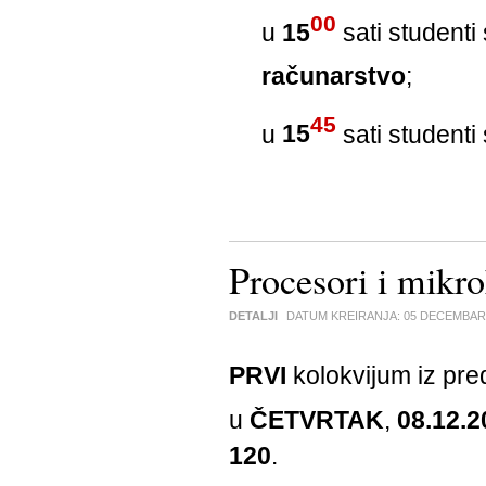
00
u
15
sati student
računarstvo
;
45
u
15
sati student
Procesori i mikr
DETALJI
DATUM KREIRANJA:
05 DECEMBAR
PRVI
kolokvijum iz pr
u
ČETVRTAK
,
08.12.2
120
.