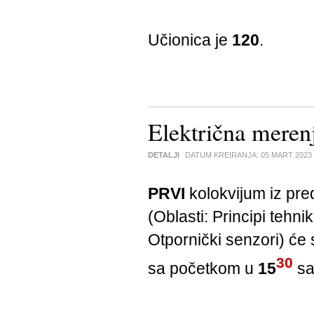
Učionica je
120
.
Električna merenj
DETALJI
DATUM KREIRANJA:
05 MART 2023
PRVI
kolokvijum iz pr
(Oblasti: Principi tehn
Otpornički senzori) će 
30
sa početkom u
15
sat