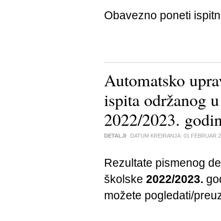
Obavezno poneti ispitn
Automatsko uprav
ispita održanog 
2022/2023. godi
DETALJI
DATUM KREIRANJA:
01 FEBRUAR 2
Rezultate pismenog de
školske
2022/2023.
god
možete pogledati/preu