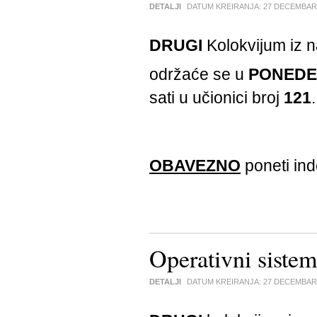
DETALJI
DATUM KREIRANJA:
27 DECEMBAR
DRUGI
Kolokvijum iz 
održaće se u
PONEDE
sati u učionici broj
121
.
OBAVEZNO
poneti ind
Operativni sist
DETALJI
DATUM KREIRANJA:
27 DECEMBAR