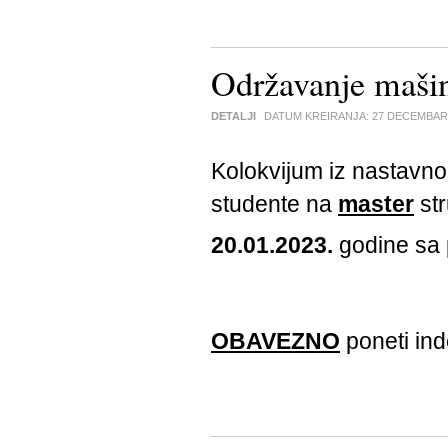
Održavanje maši
DETALJI
DATUM KREIRANJA:
27 DECEMBAR
Kolokvijum iz nastavn
studente na
master
str
20.01.2023.
godine sa
OBAVEZNO
poneti ind