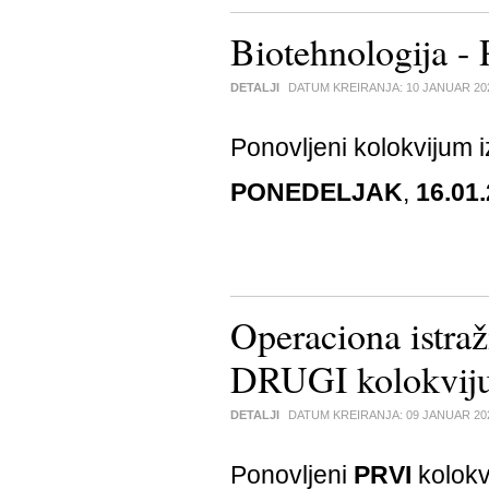
Biotehnologija -
DETALJI
DATUM KREIRANJA:
10 JANUAR 20
Ponovljeni kolokvijum 
PONEDELJAK
,
16.01.
Operaciona istraž
DRUGI kolokvij
DETALJI
DATUM KREIRANJA:
09 JANUAR 20
Ponovljeni
PRVI
kolokv