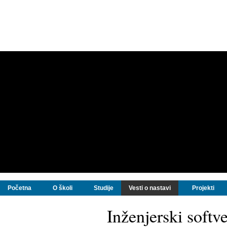
Početna
O školi
Studije
Vesti o nastavi
Projekti
Inženjerski softv