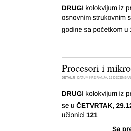
DRUGI
kolokvijum iz 
osnovnim strukovnim s
godine sa početkom u
Procesori i mikr
DETALJI
DATUM KREIRANJA:
19 DECEMBAR
DRUGI
kolokvijum iz 
se u
ČETVRTAK
,
29.1
učionici
121
.
Sa pr