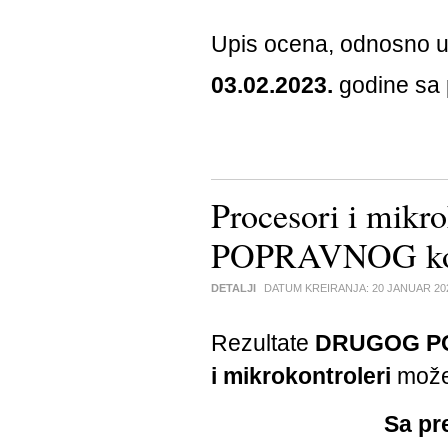
Upis ocena, odnosno us
03.02.2023.
godine sa
Procesori i mikr
POPRAVNOG ko
DETALJI
DATUM KREIRANJA:
20 JANUAR 20
Rezultate
DRUGOG P
i mikrokontroleri
može
Sa pr