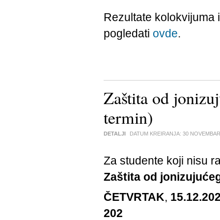
Rezultate kolokvijuma
pogledati
ovde
.
Zaštita od jonizu
termin)
DETALJI
DATUM KREIRANJA:
30 NOVEMBAR
Za studente koji nisu ra
Zaštita od jonizujuće
ČETVRTAK
,
15.12.202
202