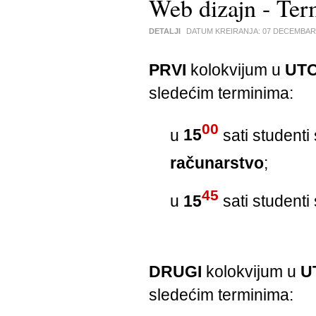
Web dizajn - Ter
DETALJI
DATUM KREIRANJA:
07 DECEMBAR
PRVI
kolokvijum u
UT
sledećim terminima:
00
u
15
sati student
računarstvo
;
45
u
15
sati student
DRUGI
kolokvijum u
U
sledećim terminima: