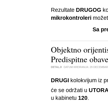
Rezultate
DRUGOG
ko
mikrokontroleri
možet
Sa pr
Objektno orijenti
Predispitne obav
DETALJI
DATUM KREIRANJA:
29 DECEMBAR
DRUGI
kolokvijum iz 
će se održati u
UTOR
u kabinetu
120
.