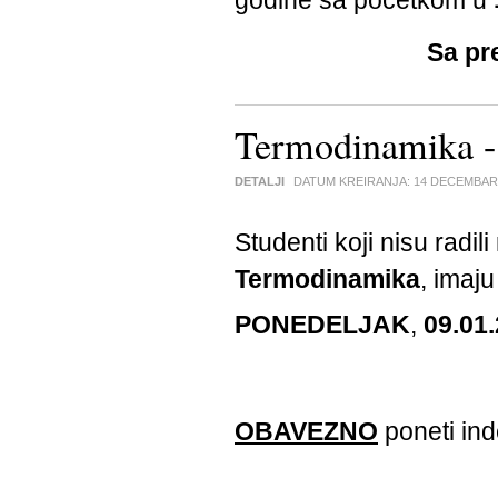
Sa pr
Termodinamika -
DETALJI
DATUM KREIRANJA:
14 DECEMBAR
Studenti koji nisu radi
Termodinamika
, imaj
PONEDELJAK
,
09.01.
OBAVEZNO
poneti ind