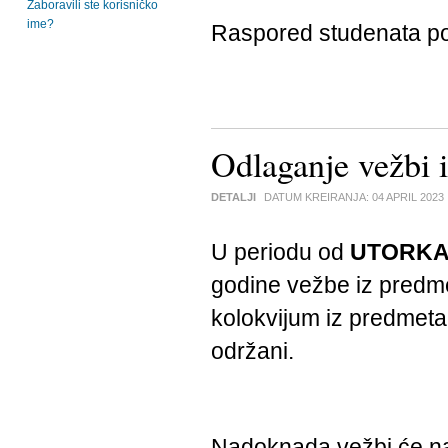
Zaboravili ste korisničko
ime?
Raspored studenata po
Odlaganje vežbi 
DETALJI
DATUM KREIRANJA:
04 APRIL 2023
U periodu od
UTORK
godine vežbe iz pred
kolokvijum iz predmet
održani.
Nadoknada vežbi će na