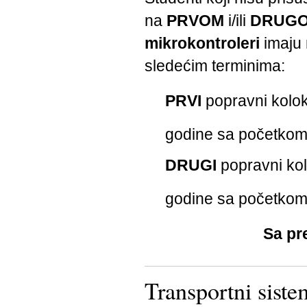
na
PRVOM
i/ili
DRUG
mikrokontroleri
imaju 
sledećim terminima:
PRVI
popravni kolok
godine sa početko
DRUGI
popravni kol
godine sa početko
Sa pr
Transportni sis