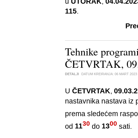
u
UTORAK
,
04.04.202
115
.
Pre
Tehnike programi
ČETVRTAK, 09.0
DETALJI
DATUM KREIRANJA:
06 MART 2023
U
ČETVRTAK
,
09.03.2
nastavnika nastava iz
prema sledećem raspo
30
00
od
11
do
13
sati.