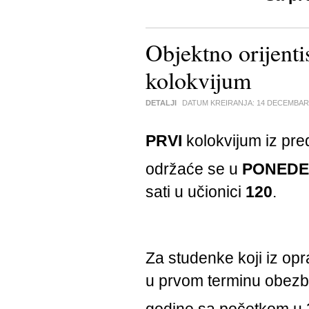
Objektno orijent
kolokvijum
DETALJI
DATUM KREIRANJA:
14 DECEMBAR
PRVI
kolokvijum iz pr
održaće se u
PONEDE
sati u učionici
120
.
Za studenke koji iz op
u prvom terminu obezb
godine sa početkom u