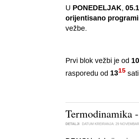
U
PONEDELJAK
,
05.
orijentisano programi
vežbe.
Prvi blok vežbi je od
1
15
rasporedu od
13
sat
Termodinamika 
DETALJI
DATUM KREIRANJA:
29 NOVEMBAR