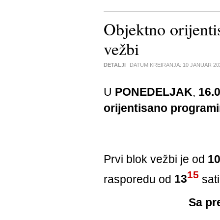
Objektno orijent
vežbi
DETALJI
DATUM KREIRANJA:
10 JANUAR 20
U
PONEDELJAK
,
16.
orijentisano programi
Prvi blok vežbi je od
1
15
rasporedu od
13
sat
Sa pr