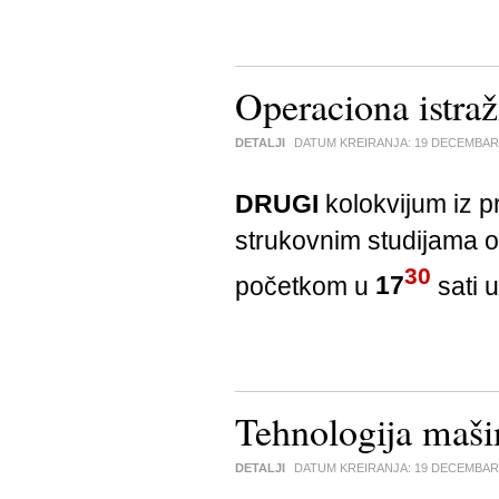
Operaciona istra
DETALJI
DATUM KREIRANJA:
19 DECEMBAR
DRUGI
kolokvijum iz 
strukovnim studijama 
30
početkom u
17
sati u
Tehnologija maš
DETALJI
DATUM KREIRANJA:
19 DECEMBAR