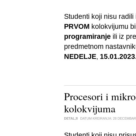
Studenti koji nisu radil
PRVOM
kolokvijumu bi
programiranje
ili iz p
predmetnom nastavniku
NEDELJE
,
15.01.2023
Procesori i mikro
kolokvijuma
DETALJI
DATUM KREIRANJA:
28 DECEMBAR
Studenti koji nisu prisu