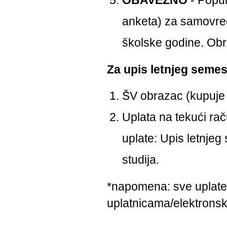
OBAVEZNO
- Popun
anketa) za samovred
školske godine. Obr
Za upis letnjeg semes
ŠV obrazac (kupuje s
Uplata na tekući ra
uplate: Upis letnje
studija.
*napomena: sve uplate 
uplatnicama/elektrons