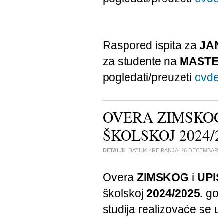
Raspored ispita za
JA
za studente na
MAST
pogledati/preuzeti
ovd
OVERA ZIMSKOG
ŠKOLSKOJ 2024/
DETALJI
DATUM KREIRANJA:
26 DECEMBAR
Overa
ZIMSKOG
i
UPI
školskoj
2024/2025.
go
studija realizovaće se 