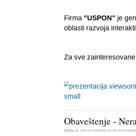
Firma
"USPON"
je gen
oblasti razvoja interakt
Za sve zainteresovan
Obaveštenje - Ner
DETALJI
DATUM KREIRANJA:
08 NOVEMBAR