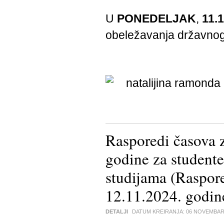
U
PONEDELJAK
,
11.1
obeležavanja državno
Rasporedi časova 
godine za stude
studijama (Raspo
12.11.2024. godin
DETALJI
DATUM KREIRANJA:
06 NOVEMBAR