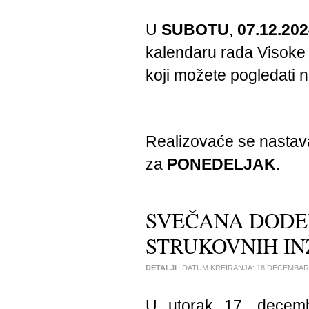
U
SUBOTU
,
07.12.202
kalendaru rada Visoke 
koji možete pogledati
Realizovaće se nasta
za
PONEDELJAK
.
SVEČANA DODEL
STRUKOVNIH I
DETALJI
DATUM KREIRANJA:
18 DECEMBAR
U utorak 17. decemb