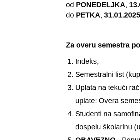
od
PONEDELJKA
,
13.
do
PETKA
,
31.01.2025
Za overu semestra po
Indeks,
Semestralni list (kup
Uplata na tekući ra
uplate: Overa semes
Studenti na samofina
dospelu školarinu (