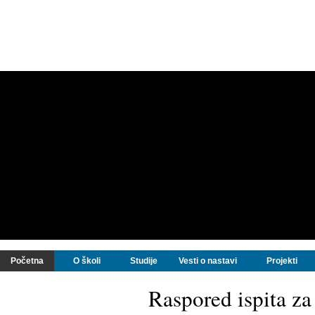
Početna
O školi
Studije
Vesti o nastavi
Projekti
Raspored ispita z