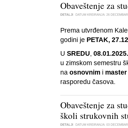
Obaveštenje za st
DETALJI
DATUM KREIRANJA:
26 DECEMBAR
Prema utvrđenom Kalen
godini je
PETAK, 27.12
U
SREDU
,
08.01.2025
u zimskom semestru š
na
osnovnim
i
master
rasporedu časova.
Obaveštenje za stu
školi strukovnih s
DETALJI
DATUM KREIRANJA:
03 DECEMBAR