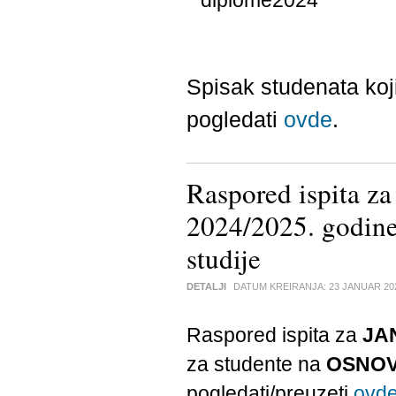
Spisak studenata koj
pogledati
ovde
.
Raspored ispita z
2024/2025. godi
studije
DETALJI
DATUM KREIRANJA:
23 JANUAR 20
Raspored ispita za
JA
za studente na
OSNOV
pogledati/preuzeti
ovd