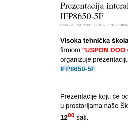
Prezentacija inte
IFP8650-5F
DETALJI
DATUM KREIRANJA:
17 NOVEMBAR
Visoka tehnička škola
firmom
"USPON DOO
organizuje prezentaciju
IFP8650-5F
.
Prezentacije koju će od
u prostorijama naše Ško
00
12
sati.