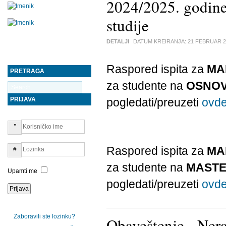
2024/2025. godi
studije
DETALJI
DATUM KREIRANJA:
21 FEBRUAR 2
Raspored ispita za
MA
PRETRAGA
za studente na
OSNOV
PRIJAVA
pogledati/preuzeti
ovd
Raspored ispita za
MA
za studente na
MAST
Upamti me
pogledati/preuzeti
ovd
Zaboravili ste lozinku?
Obaveštenje - Ner