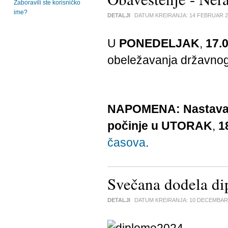
Zaboravili ste korisničko
ime?
DETALJI
DATUM KREIRANJA:
14 FEBRUAR 2
U
PONEDELJAK
,
17.
obeležavanja državnog 
NAPOMENA:
Nastava
počinje u UTORAK
,
1
časova
.
Svečana dodela d
DETALJI
DATUM KREIRANJA:
10 DECEMBAR