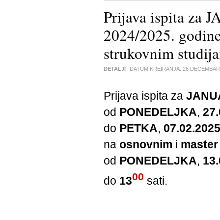
Prijava ispita za 
2024/2025. godi
strukovnim studij
DETALJI
DATUM KREIRANJA:
26 DECEMBAR
Prijava ispita za
JANU
od
PONEDELJKA
,
27.
do
PETKA
,
07.02.2025
na
osnovnim
i
master
od
PONEDELJKA
,
13.
00
do
13
sati.