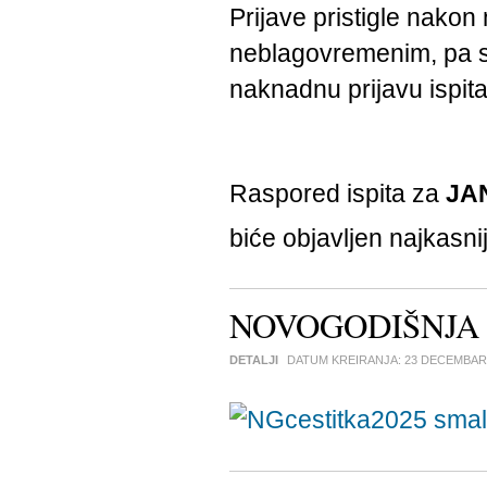
Prijave pristigle nako
neblagovremenim, pa se
naknadnu prijavu ispita
Raspored ispita za
JA
biće objavljen najkasni
NOVOGODIŠNJA 
DETALJI
DATUM KREIRANJA:
23 DECEMBAR