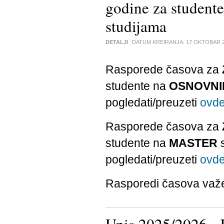
godine za stude
studijama
DETALJI
DATUM KREIRANJA:
17 OKTOBAR 
Rasporede časova za
studente na
OSNOVNI
pogledati/preuzeti
ovd
Rasporede časova za
studente na
MASTER
s
pogledati/preuzeti
ovd
Rasporedi časova važ