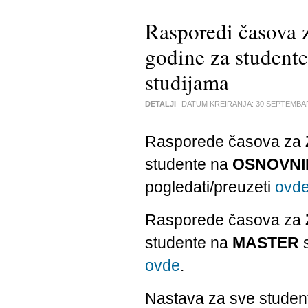
Rasporedi časova 
godine za stude
studijama
DETALJI
DATUM KREIRANJA:
30 SEPTEMBA
Rasporede časova za
studente na
OSNOVNI
pogledati/preuzeti
ovd
Rasporede časova za
studente na
MASTER
s
ovde
.
Nastava za sve student