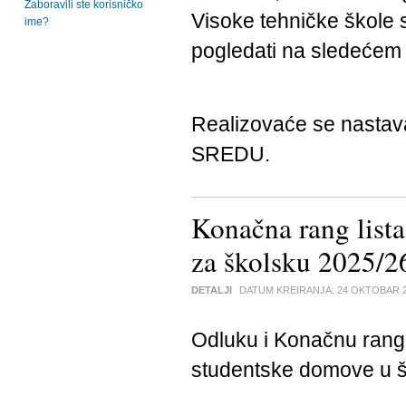
Zaboravili ste korisničko
Visoke tehničke škole s
ime?
pogledati na sledeće
Realizovaće se nasta
SREDU.
Konačna rang lista
za školsku 2025/2
DETALJI
DATUM KREIRANJA:
24 OKTOBAR 
Odluku i Konačnu rang 
studentske domove u š