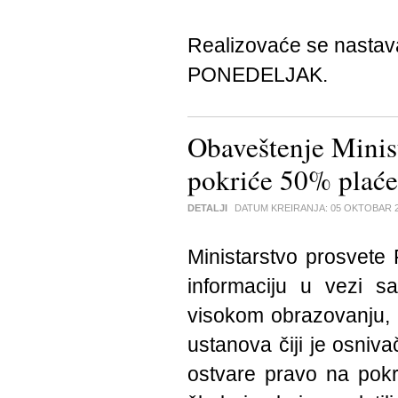
Realizovaće se nasta
PONEDELJAK.
Obaveštenje Minist
pokriće 50% plaće
DETALJI
DATUM KREIRANJA:
05 OKTOBAR 
Ministarstvo prosvete 
informaciju u vezi 
visokom obrazovanju, 
ustanova čiji je osniva
ostvare pravo na pokr