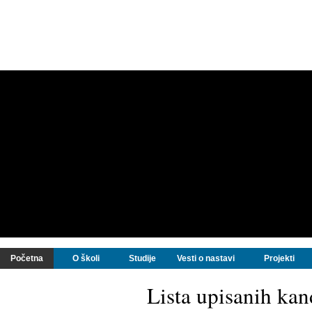
Početna
O školi
Studije
Vesti o nastavi
Projekti
Lista upisanih ka