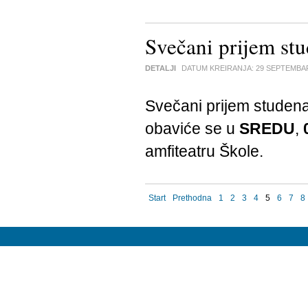
Svečani prijem st
DETALJI
DATUM KREIRANJA:
29 SEPTEMBA
Svečani prijem studen
obaviće se u
SREDU
,
amfiteatru Škole.
Start
Prethodna
1
2
3
4
5
6
7
8