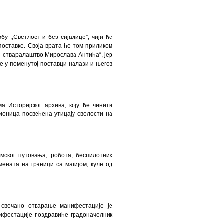
 ,,Светлост и без сијалице”, чији ће
поставке. Своја врата ће том приликом
и- стваралаштво Мирослава Антића“, јер
се у поменутој поставци налази и његов
а Историјског архива, коју ће чинити
ионица посвећена утицају свелости на
мског путовања, робота, беспилотних
ената на граници са магијом, куле од
 свечано отварање манифестације је
нифестације поздравиће градоначелник