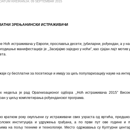
DATUM KREIRANJA:
09 SEPTEMBAR 2015
ВАТНИ ЗРЕЊАНИНСКИ ИСТРАЖИВАЧИ
не Ноћ истраживача у Европи, прославља десети, јубиларни, рођендан, а у н
годишње манифестације је ,,Засијајмо заједно у ноћи”, као сјајан лајт мотив
ета.
аји су бесплатни за посетиоце и имају за циљ популаризацију науке на инте
х недеља је рад Орагнизационог одбора ,,Ноћ истраживача 2015” Високе
ран у циљу комплетирања рођенданског програма.
но кратком року окупљени су истраживачи свих узраста од вртића, предшко
олских институција и удружења грађана, а по први пут ове године и п
ћима на пољу технике и технологије. Место одржавања су Културни цента