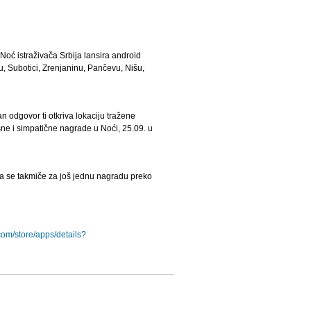
Noć istraživača Srbija lansira android
u, Subotici, Zrenjaninu, Pančevu, Nišu,
n odgovor ti otkriva lokaciju tražene
sne i simpatične nagrade u Noći, 25.09. u
u da se takmiče za još jednu nagradu preko
.com/store/apps/details?