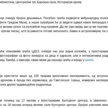
иблиотека, Централни трг, Барокна сала, Историјски архив.
це очекују бројна дешавања. Посебно треба издвојити међународну изложбу
бити Градски Музеј, а наши суграђани ће је видети одмах након београдсе 
и велики салон са изложбом под називом „Да ли сам свугда где су ми трагов
 српски писац, што је јавности готово непознато, бавио и астрономијом, па 
ући члановима клуба ЦД13, очекује нас још једна изложба, у просторијам
фотографије са фото конкурса за децу и одрасле, али и интерактивна рад
ју..
Такође,
у емисији, свако може да окушају срећу и играју
у
casino
.
је пристигло више од 100 пријава креативних експеримента, од астроно
-дронова и брода без кормилара, до Светлосног торња, хемијских експерим
ногих других задивљујућих радионица.
е почињу од 17 часова у просторијама Културног центра, а званично,
о за 18 часова испред велике сале Културног центра. Бројне учеснике ма