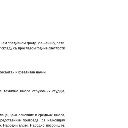
ашем предивном граду Зрењанину, пети.
 у складу са прославом године светлости
ресантан и креативан начин.
 техничке школе струковних студија,
лаца, ђака основних и средњих школа,
редставнике привреде, са најновијим
р, Народни музеј, Народно позориште,