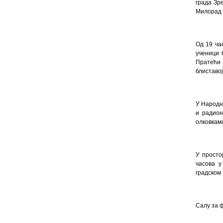
града Зр
Милорад 
Од 19 ча
ученици 
Пратећи 
блиставој
У Народн
и радион
олковкама
У просто
часова у
градском
Салу за 