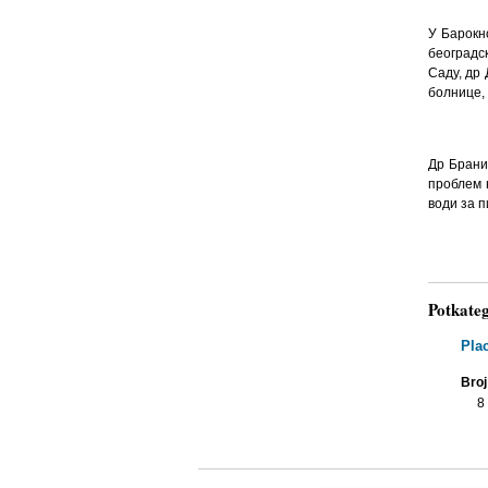
У Барокн
београдс
Саду, др
болнице,
Др Брани
проблем 
води за п
Potkateg
Pla
Broj
8