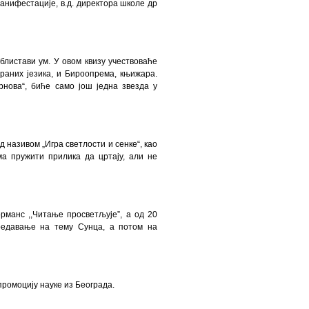
нифестације, в.д. директора школе др
блистави ум. У овом квизу учествоваће
траних језика, и Бироопрема, књижара.
нова“, биће само још једна звезда у
 називом „Игра светлости и сенке“, као
 пружити прилика да цртају, али не
рманс ,,Читање просветљује”, а од 20
редавање на тему Сунца, а потом на
ромоцију науке из Београда.