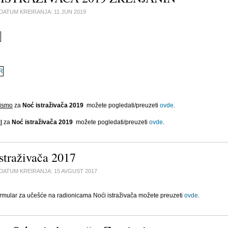
DATUM KREIRANJA:
11 JUN 2019
pismo
za
Noć istraživača 2019
možete pogledati/preuzeti
ovde
.
t
za
Noć istraživača 2019
možete pogledati/preuzeti
ovde
.
straživača 2017
DATUM KREIRANJA:
15 AVGUST 2017
formular za učešće na radionicama Noći istraživača možete preuzeti
ovde
.