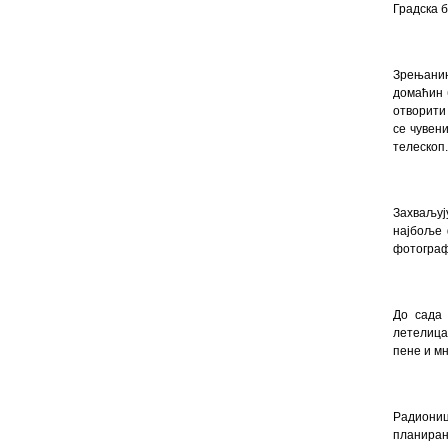
Градска б
Зрењанин
домаћин 
отворити 
се чувени
телескоп.
Захваљуј
најбоље 
фотографи
До сада 
летелица
пене и м
Радиониц
планиран