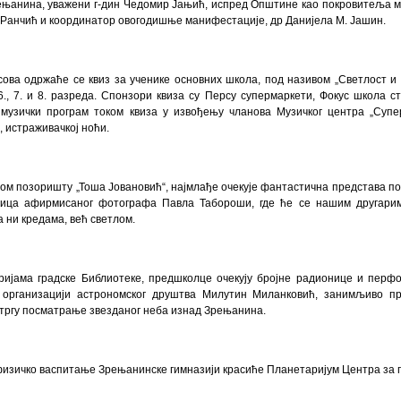
ењанина, уважени г-дин Чедомир Јањић, испред Општине као покровитеља ма
Ранчић и координатор овогодишње манифестације, др Данијела М. Јашин.
сова одржаће се квиз за ученике основних школа, под називом „Светлост и 
6., 7. и 8. разреда. Спонзори квиза су Персу супермаркети, Фокус школа с
музички програм током квиза у извођењу чланова Музичког центра „Супер
, истраживачкој ноћи.
ом позоришту „Тоша Јовановић“, најмлађе очекује фантастична представа под
ица афирмисаног фотографа Павла Табороши, где ће се нашим другарима
 ни кредама, већ светлом.
ријама градске Библиотеке, предшколце очекују бројне радионице и перфо
 организацији астрономског друштва Милутин Миланковић, занимљиво п
 тргу посматрање звезданог неба изнад Зрењанина.
физичко васпитање Зрењанинске гимназији красиће Планетаријум Центра за п