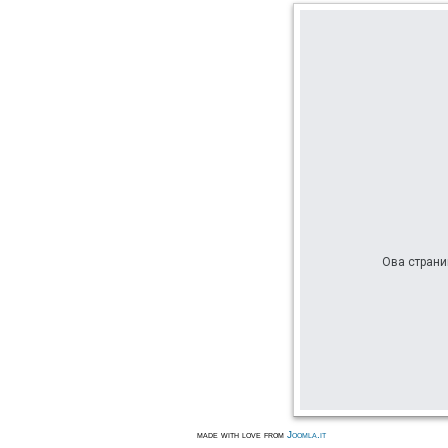
Ова страни
made with love from
Joomla.it