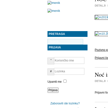
DETALJI
PRETRAGA
PRIJAVA
Pozivno 
Prijavni lis
Noć i
DETALJI
Upamti me
Prijavni 
Zaboravili ste lozinku?