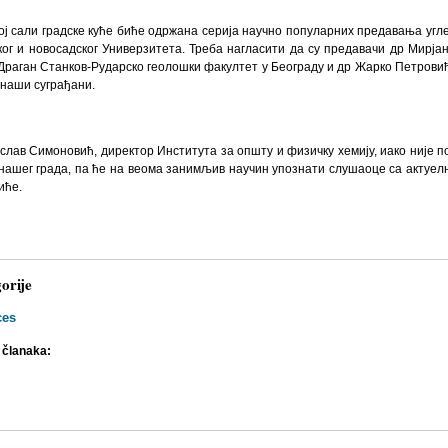
ој сали градске куће биће одржана серија научно популарних предавања угл
ког и новосадског Универзитета. Треба нагласити да су предавачи др Мирј
 Драган Станков-Рударско геолошки факултет у Београду и др Жарко Петров
 наши суграђани.
слав Симоновић, директор Института за општу и физичку хемију, иако није п
нашег града, па ће на веома занимљив научин упознати слушаоце са актуел
иће.
orije
ces
 članaka: