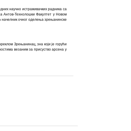
едних научно истраживачких радника са
ана Антов-Технолошки Факултет у Новом
ић начелник очног оделења зрењанинске
ореклом Зрењанинац, зна који је горући
ностима везаним за присуство арсена у