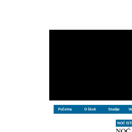
Početna
O školi
Studije
Ve
NOĆ IS
NOĆ 