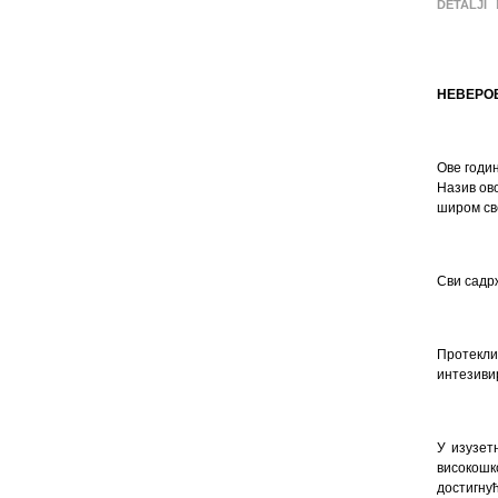
DETALJI
НЕВЕРО
Ове годи
Назив ово
широм св
Сви садрж
Протекли
интезиви
У изузет
високошк
достигну