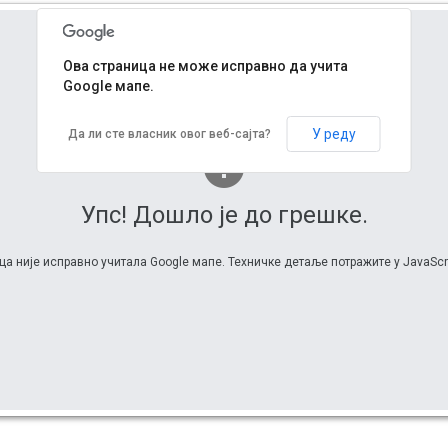
Ова страница не може исправно да учита
Google мапе.
У реду
Да ли сте власник овог веб-сајта?
Упс! Дошло је до грешке.
ца није исправно учитала Google мапе. Техничке детаље потражите у JavaScri