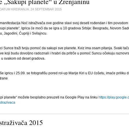
te „Sakupi planete“ u Zrenjaninu
DATUM KREIRANJA:
24 SEPTEMBAR 2015
anifestacija Noć istraživača ove godine slavi svoj deseti rođendan i tim povodom 
kupi planete“. Igrica će moći da se igra u 10 gradova Srbije: Beogradu, Novom Sad
, Jagodini, Ćupriji i Svilajncu.
ici Sunce traži tvoju pomoć da sakupi sve planete. Kviz ima osam pitanja. Svaki tača
ve koji budu dovoljno radoznali i hrabri da pritrče u pomoć Suncu očekuju raznovr
 u svakom od deset gradova.
eše igricu i 25.09. se fotografišu pored rol-up Marije Kiri u EU ćošetu, imaće prilik
trane
upi planete“ možete besplatno preuzeti na Google Play na linku
https://play.google
strazivaca
straživača 2015