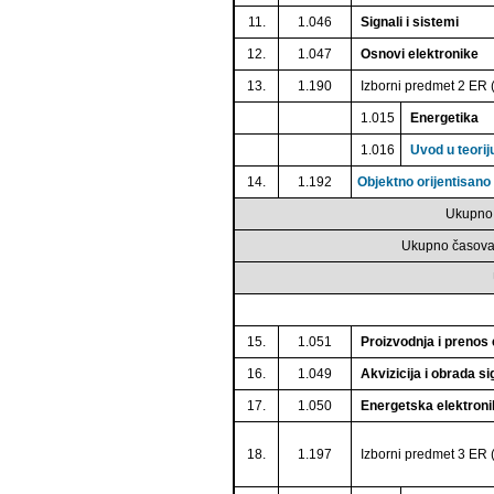
11.
1.046
Signali i sistemi
12.
1.047
Osnovi elektronike
13.
1.190
Izborni predmet 2 ER (
1.015
Energetika
1.016
Uvod u teoriju
14.
1.192
Objektno orijentisano
Ukupno 
Ukupno časova 
15.
1.051
Proizvodnja i prenos 
16.
1.049
Akvizicija i obrada si
17.
1.050
Energetska elektroni
18.
1.197
Izborni predmet 3 ER (