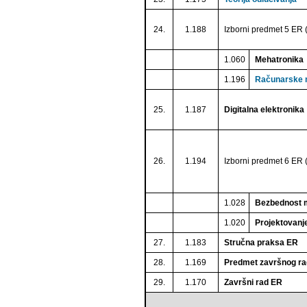
24.
1.188
Izborni predmet 5 ER (
1.060
Mehatronika
1.196
Računarske 
25.
1.187
Digitalna elektronika
26.
1.194
Izborni predmet 6 ER (
1.028
Bezbednost 
1.020
Projektovanje
27.
1.183
Stručna praksa ER
28.
1.169
Predmet završnog r
29.
1.170
Završni rad ER