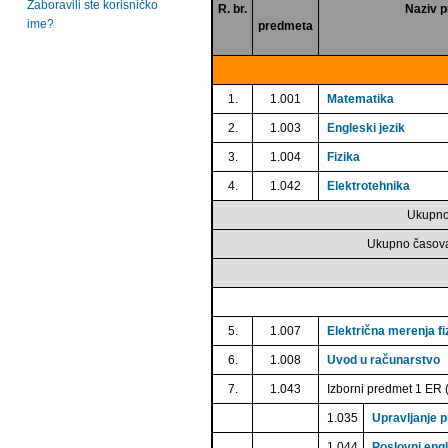
Zaboravili ste korisničko
R. br.
Naziv 
ime?
predmeta
1.
1.001
Matematika
2.
1.003
Engleski jezik
3.
1.004
Fizika
4.
1.042
Elektrotehnika
Ukupno
Ukupno časova
5.
1.007
Električna merenja fiz
6.
1.008
Uvod u računarstvo
7.
1.043
Izborni predmet 1 ER (
1.035
Upravljanje 
1.044
Poslovni engl