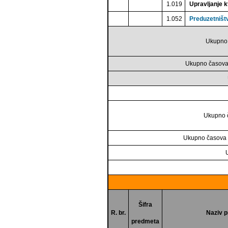
1.019
Upravljanje k
1.052
Preduzetništ
Ukupno 
Ukupno časova 
Ukupno č
Ukupno časova a
Šifra
R. br.
Naziv 
predmeta