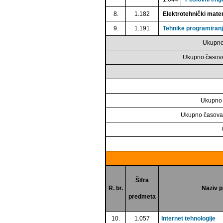
8.
1.182
Elektrotehnički mater
9.
1.191
Tehnike programiran
Ukupno
Ukupno časova
Ukupno 
Ukupno časova 
Šifra
R. br.
Naziv 
predmeta
10.
1.057
Internet tehnologije