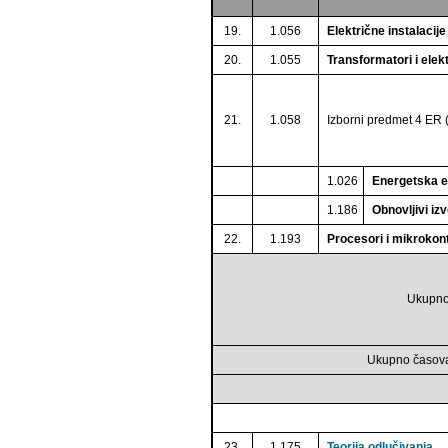
19.
1.056
Električne instalacije
20.
1.055
Transformatori i ele
21.
1.058
Izborni predmet 4 ER (
1.026
Energetska e
1.186
Obnovljivi izv
22.
1.193
Procesori i mikrokont
Ukupno
Ukupno časova
23.
1.175
Teorija odlučivanja