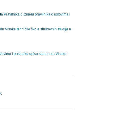
a Pravilnika o izmeni pravilnika o uslovima i
adu Visoke tehničke škole strukovnih studija u
uslovima i postupku upisa studenata Visoke
u
;