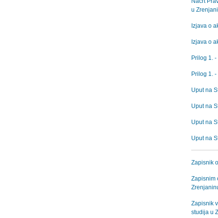
Nacrt Pra
u Zrenjan
Izjava o a
Izjava o a
Prilog 1. 
Prilog 1. 
Uput na St
Uput na St
Uput na St
Uput na St
Zapisnik 
Zapisnim 
Zrenjanin
Zapisnik 
studija u 