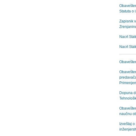
Obaveštenj
Statuta o
Zapisnik 
Zrenjanin
Nacrt Stat
Nacrt Sta
Obavešten
Obavešten
predavača
Primenjen
Dopuna do
Tehnološk
Obavešten
naučnu ob
Izveštaj 
inženjers