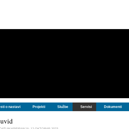
sti o nastavi
Projekti
Službe
Servisi
Dokumenti
 uvid
DATUM KREIRANJA:
12 OKTOBAR 2023