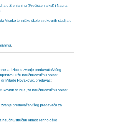
ija u Zrenjaninu (Prečišćen tekst) i Nacrta
u
;
a Visoke tehničke škole strukovnih studija u
njaninu
.
ane za izbor u zvanje predavača/višeg
jerstvo i užu naučnu/stručnu oblast
, dr Milade Novaković, predavač
;
ukovnih studija, za naučnu/stručnu oblast
 u zvanje predavača/višeg predavača za
za naučnu/stručnu oblast Tehnološko