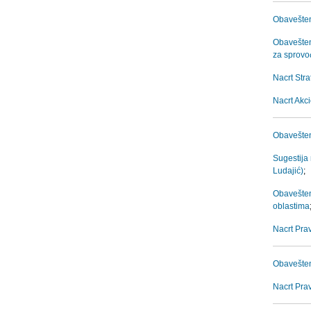
Obavešten
Obaveštenj
za sprovođ
Nacrt Stra
Nacrt Akc
Obavešten
Sugestija
Ludajić)
;
Obavešten
oblastima
Nacrt Pra
Obavešten
Nacrt Pra