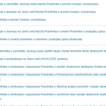
je o završetku Javnog uvida Nacrta Pravilnika o proveri znanja i ocenjivanju
;
je o davanju na Javni uvid Nacrta Pravilnika o proveri znanja i ocenjivanju
ilnika o proveri znanja i ocenjivanju
je o davanju na Javni uvid Nacrta Pravilnika o izmeni Pravilnika o postupku upisa
ilnika o izmeni pravilnika o uslovima i postupku upisa studenata
.
beleška o završetku Javnog uvida Opštih akata Visoke tehničke škole strukovnih st
je o postavljanju na Javni uvid (29.04.2025. godine)
;
vilnika o izmenama i dopunama Pravilnika o master strukovnim studijama Visoke teh
vilnika o izmenama i dopunama Pravilnika o Primenjenom istraživačkom radu maste
u
;
ilnika o izmenama i dopunama Pravilnika o Stručnoj praksi osnovnih i master struk
vilnika o izmenama i dopunama Pravilnika o završnom radu master strukovnih studij
u
;