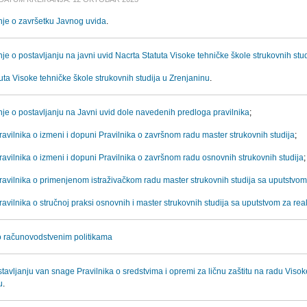
je o završetku Javnog uvida
.
e o postavljanju na javni uvid Nacrta Statuta Visoke tehničke škole strukovnih stu
uta Visoke tehničke škole strukovnih studija u Zrenjaninu
.
je o postavljanju na Javni uvid dole navedenih predloga pravilnika
;
avilnika o izmeni i dopuni Pravilnika o završnom radu master strukovnih studija
;
avilnika o izmeni i dopuni Pravilnika o završnom radu osnovnih strukovnih studija
;
ravilnika o primenjenom istraživačkom radu master strukovnih studija sa uputstvom 
avilnika o stručnoj praksi osnovnih i master strukovnih studija sa uputstvom za real
 o računovodstvenim politikama
tavljanju van snage Pravilnika o sredstvima i opremi za ličnu zaštitu na radu Visok
u
.