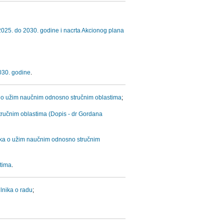
 2025. do 2030. godine i nacrta Akcionog plana
2030. godine
.
a o užim naučnim odnosno stručnim oblastima
;
ručnim oblastima (Dopis - dr Gordana
ika o užim naučnim odnosno stručnim
tima
.
lnika o radu
;