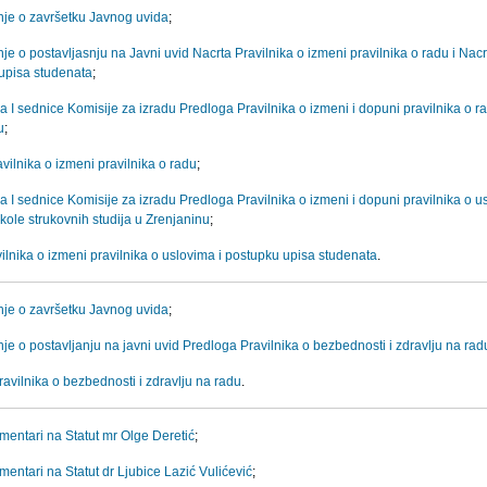
je o završetku Javnog uvida
;
e o postavljasnju na Javni uvid Nacrta Pravilnika o izmeni pravilnika o radu i Nacrt
upisa studenata
;
a I sednice Komisije za izradu Predloga Pravilnika o izmeni i dopuni pravilnika o r
u
;
vilnika o izmeni pravilnika o radu
;
a I sednice Komisije za izradu Predloga Pravilnika o izmeni i dopuni pravilnika o 
kole strukovnih studija u Zrenjaninu
;
ilnika o izmeni pravilnika o uslovima i postupku upisa studenata
.
je o završetku Javnog uvida
;
e o postavljanju na javni uvid Predloga Pravilnika o bezbednosti i zdravlju na rad
avilnika o bezbednosti i zdravlju na radu
.
mentari na Statut mr Olge Deretić
;
mentari na Statut dr Ljubice Lazić Vulićević
;