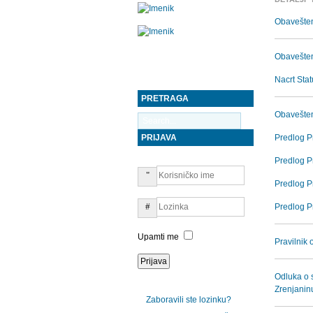
Obavešten
Obaveštenj
Nacrt Stat
PRETRAGA
Obavešten
PRIJAVA
Predlog Pr
Predlog Pr
Predlog P
Predlog Pr
Upamti me
Pravilnik
Odluka o s
Zrenjanin
Zaboravili ste lozinku?