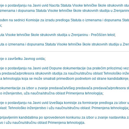
e o postavljanju na Javni uvid Nacrta Statuta Visoke tehničke škole strukovnih stud
 izmenama i dopunama Statuta Visoke tehničke škole strukovnih studija u Zrenjanin
vođen na sednici Komisije za izradu predloga Statuta o izmenama i dopunama Statut
u
;
uta Visoke tehničke škole strukovnih studija u Zrenjaninu - Prečišćen tekst
;
tuta o izmenama i dopunama Statuta Visoke tehničke škole strukovnih studija u Zre
je o završetku Javnog uvida
;
je o postavljanju na Javni uvid Dopune dokumentacije (sa pratećim prilozima) vez
 predavača/profesora strukovnih studija za naučnu/stručnu oblast Tehnološko inžen
a tehnologija koja se može smatrati primedbom podnetom od strane kandidatkinje
kumentacije za izbor u zvanje predavača/višeg predavača predavača/profesora str
o inženjerstvo, uža naučna/stručna oblast Primenjena tehnologija
;
je o postavljanju na Javni uvid Izveštaja komisije za formiranje predloga za izbor
last: Tehnološko inženjerstvo i užu naučnu/stručnu oblast: Primenjena tehnologija
;
o prijavljenim kandidatima po sprovedenom konkursu za izbor u zvanje nastavnika 
tvo i užu naučnu/stručnu oblast Primenjena tehnologija
.