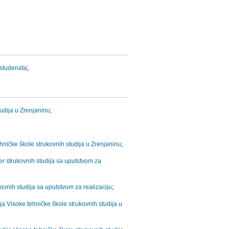
 studenata
;
udija u Zrenjaninu
;
ničke škole strukovnih studija u Zrenjaninu
;
r strukovnih studija sa uputstvom za
ovnih studija sa uputstvom za realizaciju
;
a Visoke tehničke škole strukovnih studija u