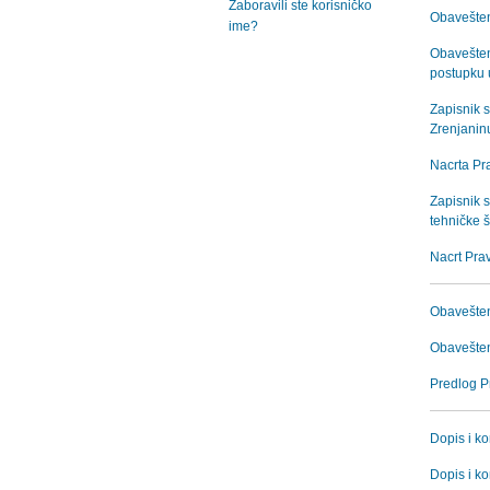
Zaboravili ste korisničko
Obavešten
ime?
Obaveštenj
postupku 
Zapisnik s
Zrenjanin
Nacrta Pra
Zapisnik s
tehničke š
Nacrt Prav
Obavešten
Obaveštenj
Predlog Pr
Dopis i ko
Dopis i ko