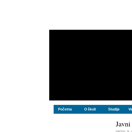
Početna
O školi
Studije
Ve
Javni
DETALJI