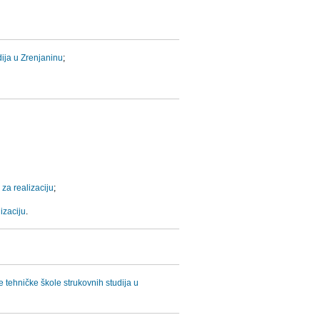
dija u Zrenjaninu
;
za realizaciju
;
izaciju
.
e tehničke škole strukovnih studija u