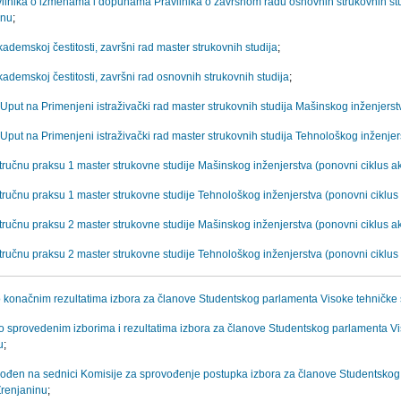
vilnika o izmenama i dopunama Pravilnika o završnom radu osnovnih strukovnih stud
inu
;
kademskoj čestitosti, završni rad master strukovnih studija
;
kademskoj čestitosti, završni rad osnovnih strukovnih studija
;
- Uput na Primenjeni istraživački rad master strukovnih studija Mašinskog inženjers
- Uput na Primenjeni istraživački rad master strukovnih studija Tehnološkog inženje
ručnu praksu 1 master strukovne studije Mašinskog inženjerstva (ponovni ciklus ak
ručnu praksu 1 master strukovne studije Tehnološkog inženjerstva (ponovni ciklus 
ručnu praksu 2 master strukovne studije Mašinskog inženjerstva (ponovni ciklus ak
ručnu praksu 2 master strukovne studije Tehnološkog inženjerstva (ponovni ciklus 
o konačnim rezultatima izbora za članove Studentskog parlamenta Visoke tehničke š
o sprovedenim izborima i rezultatima izbora za članove Studentskog parlamenta Vis
u
;
vođen na sednici Komisije za sprovođenje postupka izbora za članove Studentskog
Zrenjaninu
;