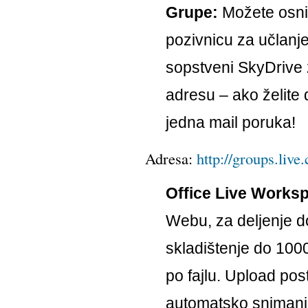
Grupe:
Možete osniva
pozivnicu za učlanje
sopstveni SkyDrive z
adresu – ako želite 
jedna mail poruka!
Adresa:
http://groups.live
Office Live Works
Webu, za deljenje 
skladištenje do 100
po fajlu. Upload pos
automatsko snimanje