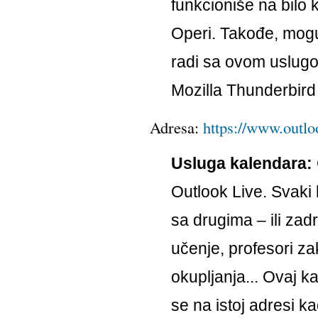
funkcioniše na bilo k
Operi. Takođe, moguć
radi sa ovom uslugo
Mozilla Thunderbird 
Adresa:
https://www.outlo
Usluga kalendara:
Outlook Live. Svaki 
sa drugima – ili zad
učenje, profesori za
okupljanja... Ovaj k
se na istoj adresi k