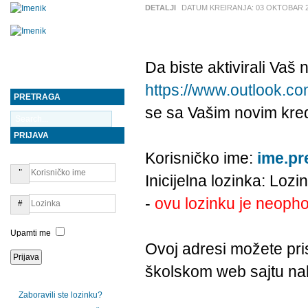
DETALJI
DATUM KREIRANJA:
03 OKTOBAR 
Da biste aktivirali Vaš
https://www.outlook.co
PRETRAGA
se sa Vašim novim kred
PRIJAVA
Korisničko ime:
ime.pr
Inicijelna lozinka: Lozi
-
ovu lozinku je neopho
Upamti me
Ovoj adresi možete pris
školskom web sajtu nal
Zaboravili ste lozinku?