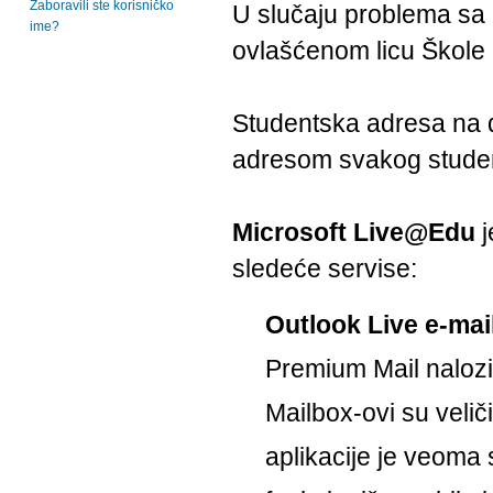
Zaboravili ste korisničko
U slučaju problema sa 
ime?
ovlašćenom licu Škole 
Studentska adresa n
adresom svakog stude
Microsoft Live@Edu
j
sledeće servise:
Outlook Live e-mai
Premium Mail nalozi
Mailbox-ovi su velič
aplikacije je veoma s