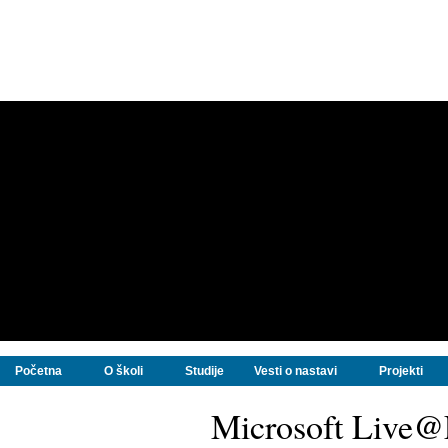
Početna
O školi
Studije
Vesti o nastavi
Projekti
Microsoft Live