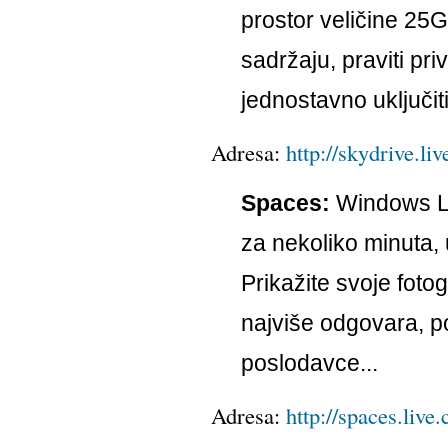
prostor veličine 25
sadržaju, praviti priv
jednostavno uključiti
Adresa:
http://skydrive.li
Spaces:
Windows Li
za nekoliko minuta,
Prikažite svoje fotog
najviše odgovara, p
poslodavce...
Adresa:
http://spaces.live