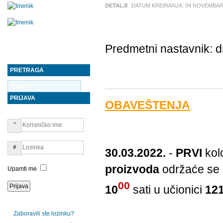
DETALJI
DATUM KREIRANJA:
04 NOVEMBAR
Predmetni nastavnik: d
PRETRAGA
PRIJAVA
OBAVEŠTENJA
30.03.2022.
-
PRVI
kol
proizvoda
održaće se
Upamti me
00
10
sati u učionici
12
Zaboravili ste lozinku?