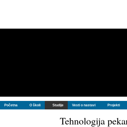
Početna
O školi
Studije
Vesti o nastavi
Projekti
Tehnologija peka