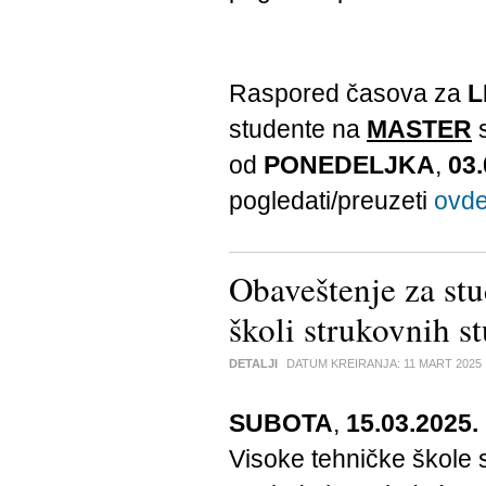
Raspored časova za
L
studente na
MASTER
s
od
PONEDELJKA
,
03.
pogledati/preuzeti
ovd
Obaveštenje za stu
školi strukovnih s
DETALJI
DATUM KREIRANJA:
11 MART 2025
SUBOTA
,
15.03.2025.
Visoke tehničke škole s