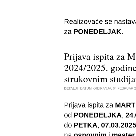
Realizovaće se nasta
za
PONEDELJAK
.
Prijava ispita za
2024/2025. godi
strukovnim studij
DETALJI
DATUM KREIRANJA:
04 FEBRUAR 2
Prijava ispita za
MART
od
PONEDELJKA
,
24.
do
PETKA
,
07.03.2025
na
osnovnim
i
master