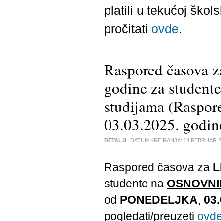
platili u tekućoj škol
pročitati
ovde
.
Raspored časova z
godine za stude
studijama (Raspo
03.03.2025. godin
DETALJI
DATUM KREIRANJA:
14 FEBRUAR 2
Raspored časova za
L
studente na
OSNOVNI
od
PONEDELJKA
,
03.
pogledati/preuzeti
ovd