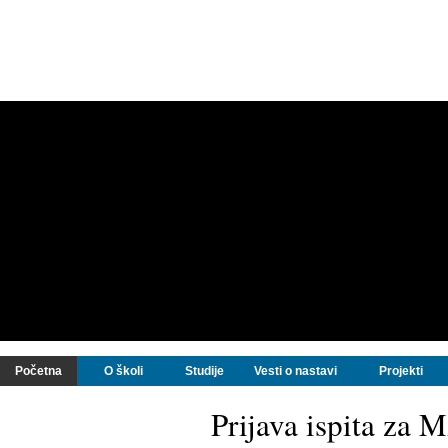
Početna
O školi
Studije
Vesti o nastavi
Projekti
Prijava ispita za 