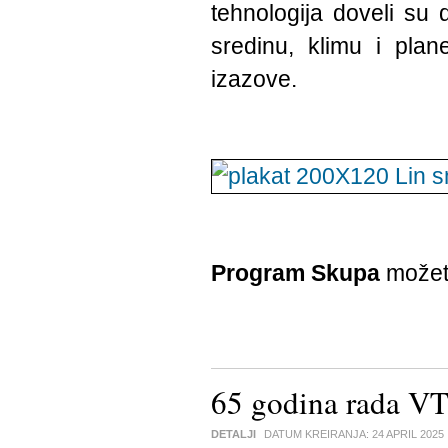
tehnologija doveli su d
sredinu, klimu i plan
izazove.
Program Skupa
možet
65 godina rada VT
DETALJI
DATUM KREIRANJA:
24 APRIL 2025