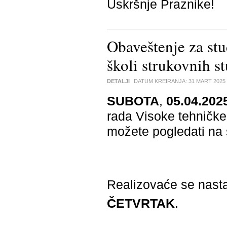
Uskršnje Praznike!
Obaveštenje za stu
školi strukovnih s
DETALJI
DATUM KREIRANJA:
31 MART 2025
SUBOTA
,
05.04.202
rada Visoke tehničke 
možete pogledati n
Realizovaće se nast
ČETVRTA
K
.