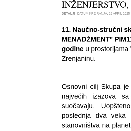
INŽENJERSTVO,
DETALJI
DATUM KREIRANJA:
25 APRIL 2025
11. Naučno-stručni
MENADŽMENT" PIM1
godine
u prostorijama 
Zrenjaninu.
Osnovni cilj Skupa je
najvećih izazova s
suočavaju. Uopšteno
poslednja dva veka o
stanovništva na planet