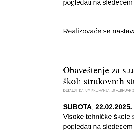
pogledati na sledeće
Realizovaće se nasta
Obaveštenje za stu
školi strukovnih s
DETALJI
DATUM KREIRANJA:
19 FEBRUAR 2
SUBOTA
,
22.02.2025.
Visoke tehničke škole s
pogledati na sledeće