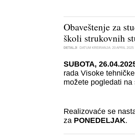
Obaveštenje za stu
školi strukovnih s
DETALJI
DATUM KREIRANJA:
20 APRIL 2025
SUBOTA, 26.04.2025
rada Visoke tehničke 
možete pogledati n
Realizovaće se nas
za
PONEDELJAK
.