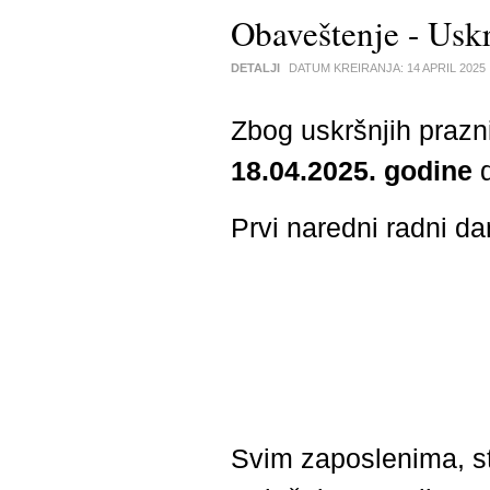
Obaveštenje - Uskr
DETALJI
DATUM KREIRANJA:
14 APRIL 2025
Zbog uskršnjih prazn
18.04.2025. godine
Prvi naredni radni da
Svim zaposlenima, s