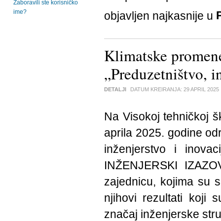
Zaboravili ste korisničko
ime?
objavljen najkasnije u
Klimatske promen
„Preduzetništvo, 
DETALJI
DATUM KREIRANJA:
29 APRIL 2025
Na Visokoj tehničkoj šk
aprila 2025. godine od
inženjerstvo i ino
INŽENJERSKI IZAZOV.
zajednicu, kojima su se
njihovi rezultati koj
značaj inženjerske str