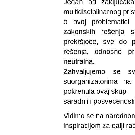
Jedan od zaključaka
multidisciplinarnog pr
o ovoj problematici
zakonskih rešenja 
prekršioce, sve do po
rešenja, odnosno pr
neutralna.
Zahvaljujemo se sv
suorganizatorima na
pokrenula ovaj skup — ko
saradnji i posvećenosti
Vidimo se na narednom
inspiracijom za dalji ra