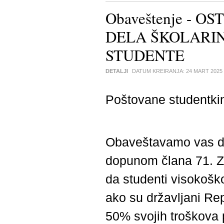
Obaveštenje - 
DELA ŠKOLARI
STUDENTE
DETALJI
DATUM KREIRANJA:
24 MART 2025
Poštovane studentkinj
Obaveštavamo vas da
dopunom člana 71. Z
da studenti visokoško
ako su državljani Rep
50% svojih troškova 