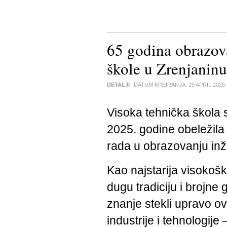
65 godina obrazova
škole u Zrenjaninu
DETALJI
DATUM KREIRANJA:
29 APRIL 2025
Visoka tehnička škola s
2025. godine obeležil
rada u obrazovanju inž
Kao najstarija visokoš
dugu tradiciju i brojne 
znanje stekli upravo ov
industrije i tehnologije 