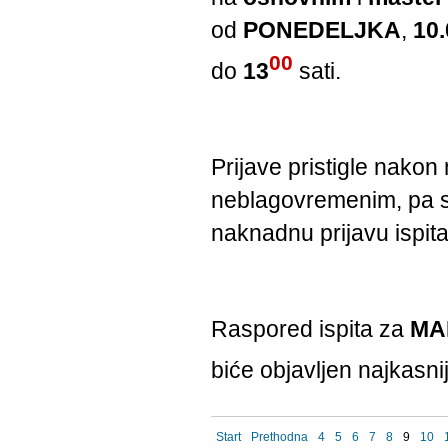
od
PONEDELJKA
,
10.
00
do
13
sati.
Prijave pristigle nako
neblagovremenim, pa se
naknadnu prijavu ispita
Raspored ispita za
MA
biće objavljen najkasni
Start
Prethodna
4
5
6
7
8
9
10