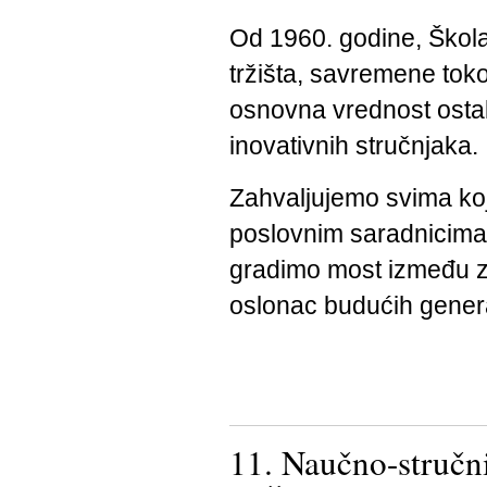
Od 1960. godine, Škola
tržišta, savremene tok
osnovna vrednost ostala
inovativnih stručnjaka.
Zahvaljujemo svima koj
poslovnim saradnicima 
gradimo most između zn
oslonac budućih genera
11. Naučno-stru