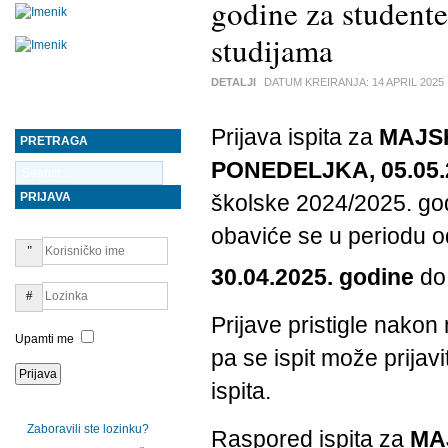
godine za stude
studijama
DETALJI
DATUM KREIRANJA:
14 APRIL 2025
Prijava ispita za
MAJS
PRETRAGA
PONEDELJKA, 05.05.2
PRIJAVA
školske 2024/2025. go
obaviće se u periodu 
30.04.2025. godine
do
Prijave pristigle nako
Upamti me
pa se ispit može prija
ispita.
Zaboravili ste lozinku?
Raspored ispita za
MA