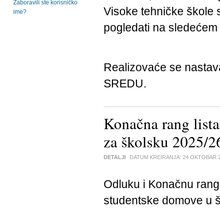
Zaboravili ste korisničko
Visoke tehničke škole s
ime?
pogledati na sledeće
Realizovaće se nasta
SREDU.
Konačna rang lista
za školsku 2025/2
DETALJI
DATUM KREIRANJA:
24 OKTOBAR 
Odluku i Konačnu rang 
studentske domove u š