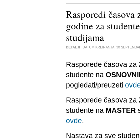
Rasporedi časova 
godine za stude
studijama
DETALJI
DATUM KREIRANJA:
30 SEPTEMBA
Rasporede časova za
studente na
OSNOVNI
pogledati/preuzeti
ovd
Rasporede časova za
studente na
MASTER
s
ovde
.
Nastava za sve student