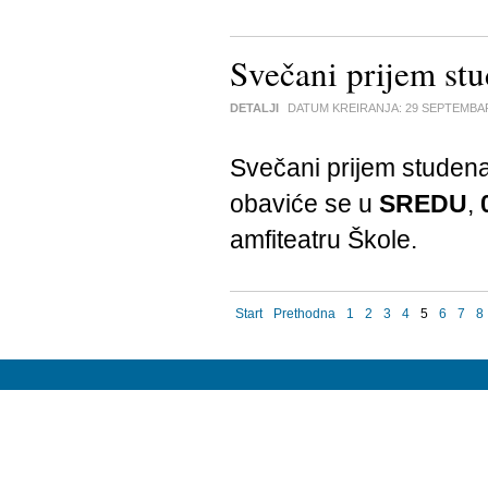
Svečani prijem st
DETALJI
DATUM KREIRANJA:
29 SEPTEMBA
Svečani prijem studen
obaviće se u
SREDU
,
amfiteatru Škole.
Start
Prethodna
1
2
3
4
5
6
7
8