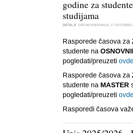
godine za stude
studijama
DETALJI
DATUM KREIRANJA:
17 OKTOBAR 
Rasporede časova za
studente na
OSNOVNI
pogledati/preuzeti
ovd
Rasporede časova za
studente na
MASTER
s
pogledati/preuzeti
ovd
Rasporedi časova važ