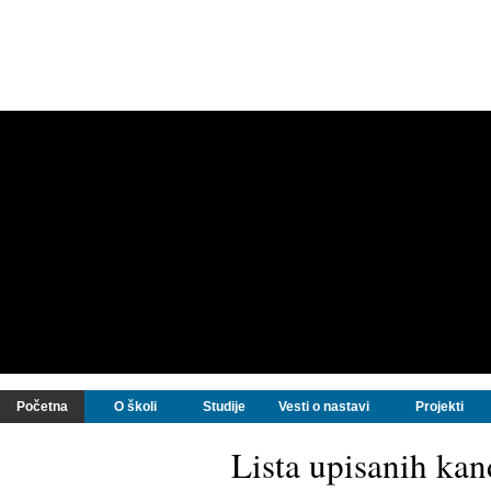
Početna
O školi
Studije
Vesti o nastavi
Projekti
Lista upisanih ka