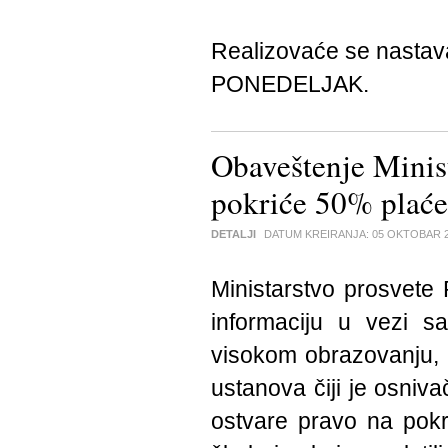
Realizovaće se nasta
PONEDELJAK.
Obaveštenje Minist
pokriće 50% plaće
DETALJI
DATUM KREIRANJA:
05 OKTOBAR 
Ministarstvo prosvete 
informaciju u vezi 
visokom obrazovanju, 
ustanova čiji je osniva
ostvare pravo na pokr